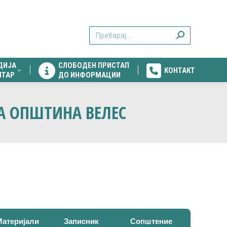
ДИЈА
СЛОБОДЕН ПРИСТАП
КОНТАКТ
Search:
НТАР
ДО ИНФОРМАЦИИ
ДИЈА
СЛОБОДЕН ПРИСТАП
КОНТАКТ
НТАР
ДО ИНФОРМАЦИИ
А ОПШТИНА ВЕЛЕС
Материјали
Записник
Сопштение