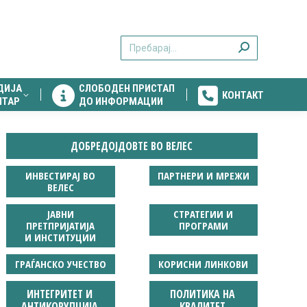
ДИЈА
СЛОБОДЕН ПРИСТАП
КОНТАКТ
Search:
НТАР
ДО ИНФОРМАЦИИ
ДИЈА
СЛОБОДЕН ПРИСТАП
КОНТАКТ
НТАР
ДО ИНФОРМАЦИИ
ДОБРЕДОЈДОВТЕ ВО ВЕЛЕС
ИНВЕСТИРАЈ ВО
ПАРТНЕРИ И МРЕЖИ
ВЕЛЕС
ЈАВНИ
СТРАТЕГИИ И
ПРЕТПРИЈАТИЈА
ПРОГРАМИ
И ИНСТИТУЦИИ
ГРАЃАНСКО УЧЕСТВО
КОРИСНИ ЛИНКОВИ
ИНТЕГРИТЕТ И
ПОЛИТИКА НА
АНТИКОРУПЦИЈА
КВАЛИТЕТ