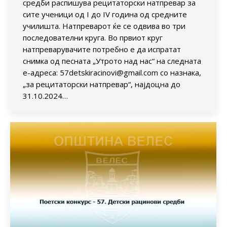
средби распишува рецитаторски натпревар за
сите ученици од I до IV година од средните
училишта. Натпреварот ќе се одвива во три
последователни круга. Во првиот круг
натпреварувачите потребно е да испратат
снимка од песната „Утрото над нас“ на следната
е-адреса: 57detskiracinovi@gmail.com со назнака,
„за рецитаторски натпревар“, најдоцна до
31.10.2024…