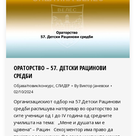
ОРАТОРСТВО – 57. ДЕТСКИ РАЦИНОВИ
СРЕДБИ
Објава/повик/конкурс
,
СЛИДЕР
By
Виктор Јаневски
02/10/2024
Организацискиот одбор на 57.Детски Рацинови
средби распишувa натпревар во ораторство за
сите ученици од I до IV година од средните
училишта на тема: „Мене и душата ми е
црвена“ – Рацин Секој ментор има право да