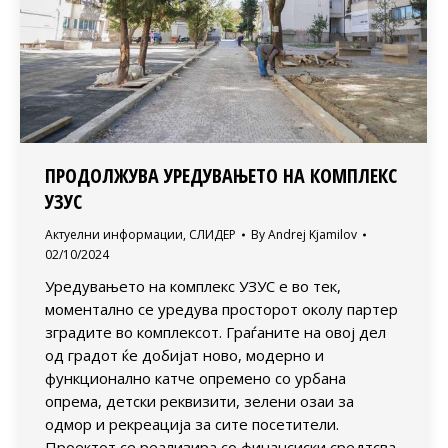
ПРОДОЛЖУВА УРЕДУВАЊЕТО НА КОМПЛЕКС
УЗУС
Актуелни информации
,
СЛИДЕР
By
Andrej Kjamilov
02/10/2024
Уредувањето на комплекс УЗУС е во тек,
моментално се уредува просторот околу партер
зградите во комплексот. Граѓаните на овој дел
од градот ќе добијат ново, модерно и
функционално катче опремено со урбана
опрема, детски реквизити, зелени озаи за
одмор и рекреација за сите посетители.
Проектот се реализира со финансиски средтсва