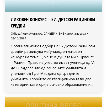
ЛИКОВЕН КОНКУРС – 57. ДЕТСКИ РАЦИНОВИ
СРЕДБИ
Објава/повик/конкурс
,
СЛИДЕР
By
Виктор Јаневски
02/10/2024
Организацискиот одбор на 57.Детски Рацинови
средби распишува меѓународен ликовен
конкурс на тема: „Мене и душата ми е црвена“
– Рацин Право на учество имаат ученици од VI
до IX одделение од oсновните училишта и
ученици од I до IV година од средните
училишта. Творбите се класифицирани во две
категории: категорија основно образование и…