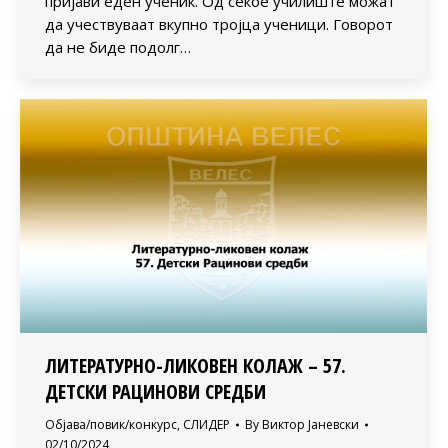
пријави еден ученик. Од секое училиште можат
да учествуваат вкупно тројца ученици. Говорот
да не биде подолг…
ЛИТЕРАТУРНО-ЛИКОВЕН КОЛАЖ – 57.
ДЕТСКИ РАЦИНОВИ СРЕДБИ
Објава/повик/конкурс
,
СЛИДЕР
By
Виктор Јаневски
02/10/2024