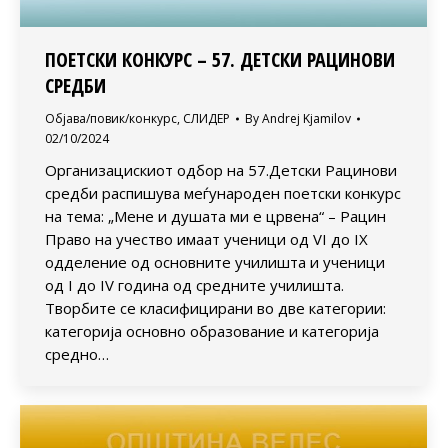
ПОЕТСКИ КОНКУРС – 57. ДЕТСКИ РАЦИНОВИ
СРЕДБИ
Објава/повик/конкурс
,
СЛИДЕР
By
Andrej Kjamilov
02/10/2024
Организацискиот одбор на 57.Детски Рацинови
средби распишува меѓународен поетски конкурс
на тема: „Мене и душата ми е црвена“ – Рацин
Право на учество имаат ученици од VI до IX
одделение од oсновните училишта и ученици
од I до IV година од средните училишта.
Творбите се класифицирани во две категории:
категорија основно образование и категорија
средно…