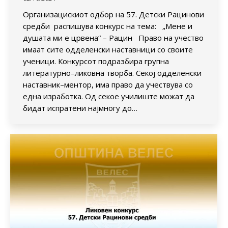
Организацискиот одбор на 57. Детски Рацинови
средби распишува конкурс на тема: „Мене и
душата ми е црвена“ – Рацин Право на учество
имаат сите одделенски наставници со своите
ученици. Конкурсот подразбира групна
литературно–ликовна творба. Секој одделенски
наставник–ментор, има право да учествува со
една изработка. Од секое училиште можат да
бидат испратени најмногу до…