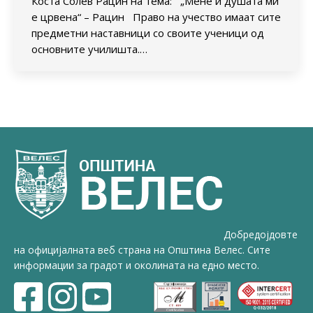
Коста Солев Рацин на тема: „Мене и душата ми
е црвена“ – Рацин Право на учество имаат сите
предметни наставници со своите ученици од
основните училишта.…
Добредојдовте
на официјалната веб страна на Општина Велес. Сите
информации за градот и околината на едно место.