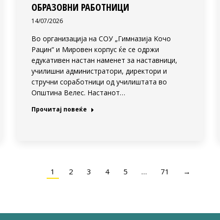
ОБРАЗОВНИ РАБОТНИЦИ
14/07/2026
Во организација на СОУ „Гимназија Koчо
Рацин“ и Мировен корпус ќе се одржи
едукативен настан наменет за наставници,
училишни администратори, директори и
стручни соработници од училиштата во
Општина Велес. Настанот…
Прочитај повеќе
1
2
3
4
5
…
71
→