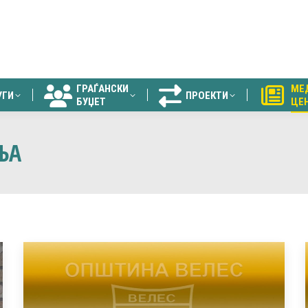
ГРАЃАНСКИ
МЕ
УГИ
ПРОЕКТИ
БУЏЕТ
ЦЕ
ГРАЃАНСКИ
МЕ
УГИ
ПРОЕКТИ
БУЏЕТ
ЦЕ
ЊА