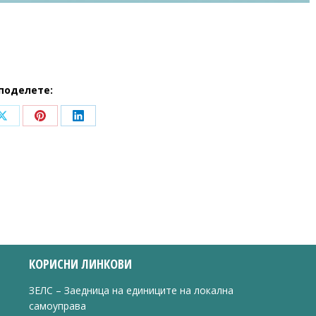
поделете:
Share
Share
Share
on
on
on
ook
X
Pinterest
LinkedIn
КОРИСНИ ЛИНКОВИ
ЗЕЛС – Заедница на единиците на локална
самоуправа