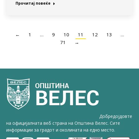
Прочитај повеќе
←
1
…
9
10
11
12
13
…
71
→
Добредојдовте
на официјалната веб страна на Општина Велес. Сите
информации за градот и околината на едно место.