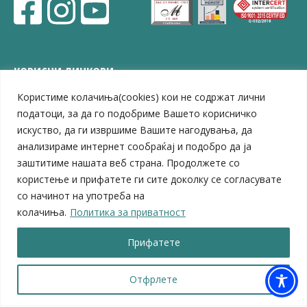
КОРИСНИ ЛИНКОВИ
Користиме колачиња(cookies) кои не содржат лични
ЗЕЛС – Заедница на единиците на локална самоуправа
Центар за развој на Вардарски плански регион
податоци, за да го подобриме Вашето корисничко
Јавно комунално претпријатие „Дервен“
искуство, да ги извршиме Вашите нагодувања, да
ЈПССО „Парк – спорт и паркинзи“
анализираме интернет сообраќај и подобро да ја
ЛБ „Гоце Делчев“
заштитиме нашата веб страна. Продолжете со
ЛУ „Народен Музеј“
користење и прифатете ги сите доколку се согласувате
Влада на Република Северна Македонија
со начинот на употреба на
Собрание на Република Северна Македонија
колачиња.
Политика за приватност
Министерство за финансии
Министерство за транспорт
Прифатете
Министерство за локална самоуправа
Министерство за дигитална трансформација
Министерство за јавна администрација
Отфрлете
Министерство за образование и наука