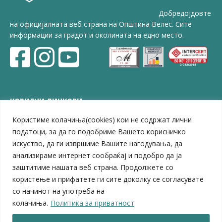
Добредојдовте
на официјалната веб страна на Општина Велес. Сите
информации за градот и околината на едно место.
КОРИСНИ ЛИНКОВИ
Користиме колачиња(cookies) кои не содржат лични
ЗЕЛС – Заедница на единиците на локална самоуправа
Центар за развој на Вардарски плански регион
податоци, за да го подобриме Вашето корисничко
Јавно комунално претпријатие „Дервен“
искуство, да ги извршиме Вашите нагодувања, да
ЈПССО „Парк – спорт и паркинзи“
анализираме интернет сообраќај и подобро да ја
ЛБ „Гоце Делчев“
заштитиме нашата веб страна. Продолжете со
ЛУ „Народен Музеј“
користење и прифатете ги сите доколку се согласувате
Влада на Република Северна Македонија
со начинот на употреба на
Собрание на Република Северна Македонија
колачиња.
Политика за приватност
Министерство за финансии
Министерство за транспорт