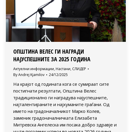
ОПШТИНА ВЕЛЕС ГИ НАГРАДИ
НАЈУСПЕШНИТЕ ЗА 2025 ГОДИНА
Актуелни информации
,
Настани
,
СЛИДЕР
By
Andrej Kjamilov
24/12/2025
На крајот од годината кога се сумираат сите
постигнати резултати, Општина Велес
традиционално ги наградува најуспешните,
најталентираните и најхуманите граѓани. Од
името на градоначалникот Марко Колев,
заменик градоначалничката Елизабета
Митревска Ангелеска им посака добро здравје и
уште поголеми успеси во новата 2026 година.