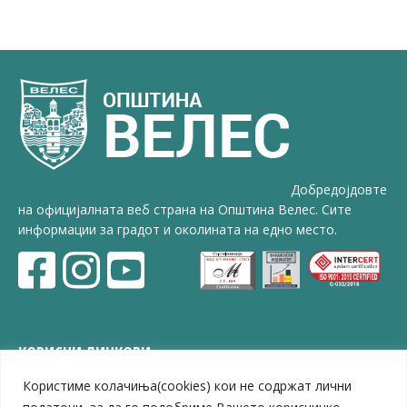
Добредојдовте
на официјалната веб страна на Општина Велес. Сите
информации за градот и околината на едно место.
КОРИСНИ ЛИНКОВИ
Користиме колачиња(cookies) кои не содржат лични
ЗЕЛС – Заедница на единиците на локална самоуправа
Центар за развој на Вардарски плански регион