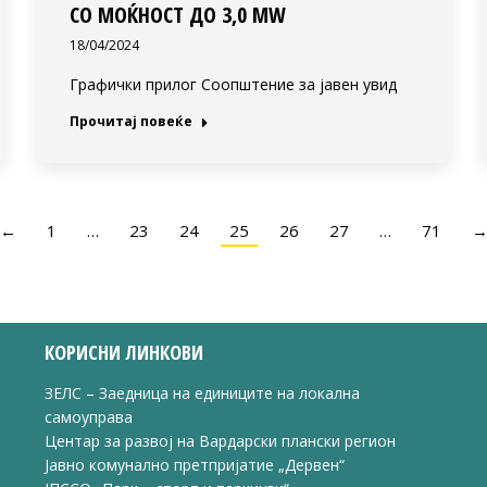
СО МОЌНОСТ ДО 3,0 MW
18/04/2024
Графички прилог Соопштение за јавен увид
Прочитај повеќе
←
1
…
23
24
25
26
27
…
71
КОРИСНИ ЛИНКОВИ
ЗЕЛС – Заедница на единиците на локална
самоуправа
Центар за развој на Вардарски плански регион
Јавно комунално претпријатие „Дервен“