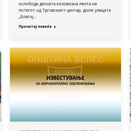
ослободи десната коловозна лента на
потегот од Трговскиот центар, долж улицата
„Благој…
Прочитај повеќе