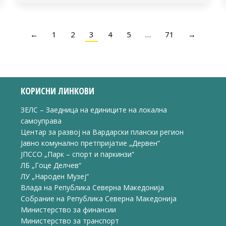
←
1
2
3
4
5
…
71
→
КОРИСНИ ЛИНКОВИ
ЗЕЛС – Заедница на единиците на локална
самоуправа
Центар за развој на Вардарски плански регион
Јавно комунално претпријатие „Дервен“
ЈПССО „Парк – спорт и паркинзи“
ЛБ „Гоце Делчев“
ЛУ „Народен Музеј“
Влада на Република Северна Македонија
Собрание на Република Северна Македонија
Министерство за финансии
Министерство за транспорт