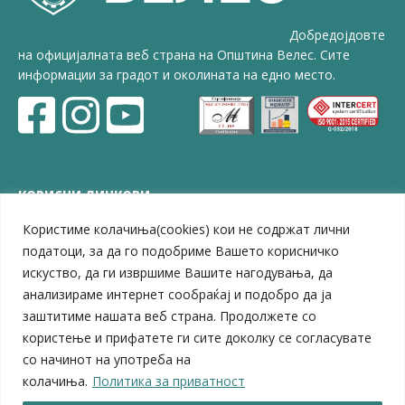
Добредојдовте
на официјалната веб страна на Општина Велес. Сите
информации за градот и околината на едно место.
КОРИСНИ ЛИНКОВИ
Користиме колачиња(cookies) кои не содржат лични
ЗЕЛС – Заедница на единиците на локална самоуправа
Центар за развој на Вардарски плански регион
податоци, за да го подобриме Вашето корисничко
Јавно комунално претпријатие „Дервен“
искуство, да ги извршиме Вашите нагодувања, да
ЈПССО „Парк – спорт и паркинзи“
анализираме интернет сообраќај и подобро да ја
ЛБ „Гоце Делчев“
заштитиме нашата веб страна. Продолжете со
ЛУ „Народен Музеј“
користење и прифатете ги сите доколку се согласувате
Влада на Република Северна Македонија
со начинот на употреба на
Собрание на Република Северна Македонија
колачиња.
Политика за приватност
Министерство за финансии