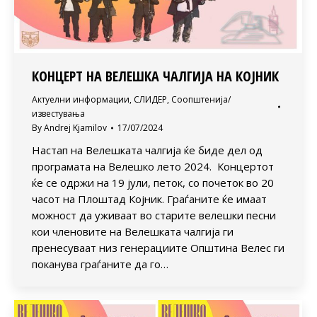
КОНЦЕРТ НА ВЕЛЕШКА ЧАЛГИЈА НА КОЈНИК
Актуелни информации
,
СЛИДЕР
,
Соопштенија/
известувања
By
Andrej Kjamilov
17/07/2024
Настап на Велешката чалгија ќе биде дел од
програмата на Велешко лето 2024. Концертот
ќе се одржи на 19 јули, петок, со почеток во 20
часот на Плоштад Којник. Граѓаните ќе имаат
можност да уживаат во старите велешки песни
кои членовите на Велешката чалгија ги
пренесуваат низ генерациите Општина Велес ги
поканува граѓаните да го…