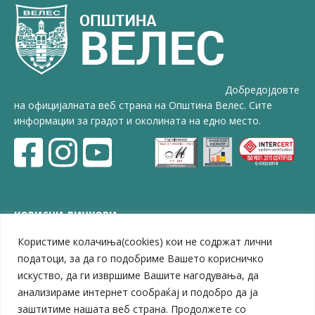
Добредојдовте
на официјалната веб страна на Општина Велес. Сите
информации за градот и околината на едно место.
КОРИСНИ ЛИНКОВИ
Користиме колачиња(cookies) кои не содржат лични
ЗЕЛС – Заедница на единиците на локална самоуправа
Центар за развој на Вардарски плански регион
податоци, за да го подобриме Вашето корисничко
Јавно комунално претпријатие „Дервен“
искуство, да ги извршиме Вашите нагодувања, да
ЈПССО „Парк – спорт и паркинзи“
анализираме интернет сообраќај и подобро да ја
ЛБ „Гоце Делчев“
заштитиме нашата веб страна. Продолжете со