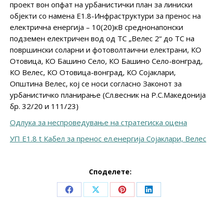
проект вон опфат на урбанистички план за линиски
објекти со намена Е1.8-Инфраструктури за пренос на
електрична енергија – 10(20)кВ среднонапонски
подземен електричен вод од ТС „Велес 2“ до ТС на
површински соларни и фотоволтаични електрани, КО
Отовица, КО Башино Село, КО Башино Село-вонград,
КО Велес, КО Отовица-вонград, КО Сојаклари,
Општина Велес, кoj се носи согласно Законот за
урбанистичко планирање (Сл.весник на Р.С.Македонија
бр. 32/20 и 111/23)
Одлука за неспроведување на стратегиска оцена
УП Е1.8 t Кабел за пренос ел.енергија Сојаклари, Велес
Споделете:
Share
Share
Share
Share
on
on
on
on