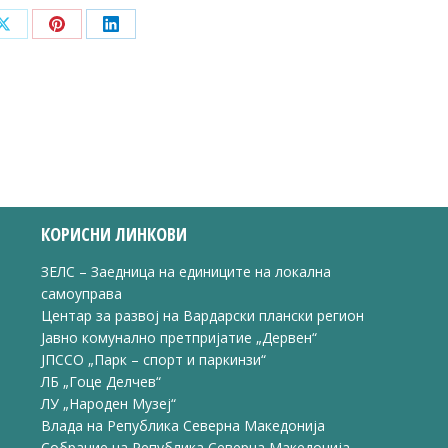
Share
Share
Share
on
on
on
ook
X
Pinterest
LinkedIn
КОРИСНИ ЛИНКОВИ
ЗЕЛС – Заедница на единиците на локална
самоуправа
Центар за развој на Вардарски плански регион
Јавно комунално претпријатие „Дервен“
ЈПССО „Парк – спорт и паркинзи“
ЛБ „Гоце Делчев“
ЛУ „Народен Музеј“
Влада на Република Северна Македонија
Собрание на Република Северна Македонија