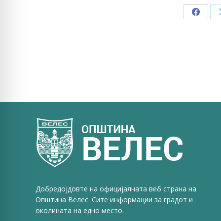
Share
on
Faceb
Добредојдовте на официјалната веб страна на
Општина Велес. Сите информации за градот и
околината на едно место.