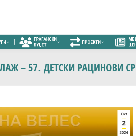
ГРАЃАНСКИ
МЕ
УГИ
ПРОЕКТИ
БУЏЕТ
ЦЕ
ГРАЃАНСКИ
МЕ
УГИ
ПРОЕКТИ
БУЏЕТ
ЦЕ
ЛАЖ – 57. ДЕТСКИ РАЦИНОВИ С
Окт
2
2024