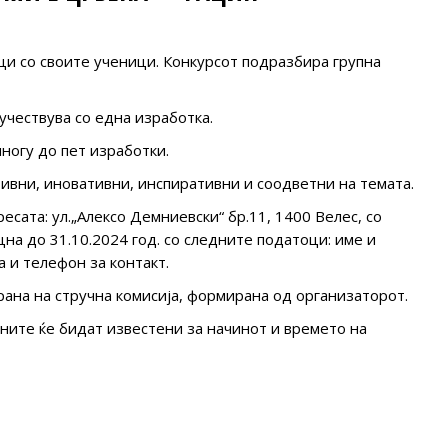
ци со своите ученици. Конкурсот подразбира групна
учествува со една изработка.
ногу до пет изработки.
тивни, иновативни, инспиративни и соодветни на темата.
есата: ул.„Алексо Демниевски“ бр.11, 1400 Велес, со
цна до 31.10.2024 год. со следните податоци: име и
а и телефон за контакт.
рана на стручна комисија, формирана од организаторот.
ните ќе бидат известени за начинот и времето на