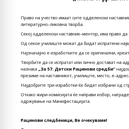
Право на учество имаат сите одделенски наставни
литературно–ликовна творба.
Секој одделенски наставник–ментор, има право да 
Од секое училиште можат да бидат испратени најм
Најзначајно е изработките да се оригинални, креа
Творбите да се испратат или лично достават на адр
назнака
„За 57. Детски Рацинови средби“
најдо
презиме на наставникот, училиште, место, е-адрес
Најдобрите три изработки ќе бидат избрани од ст
Откако жири-комисијата ќе направи избор, награде
одржување на Манифестацијата.
Рацинови следбеници, Ве очекуваме!