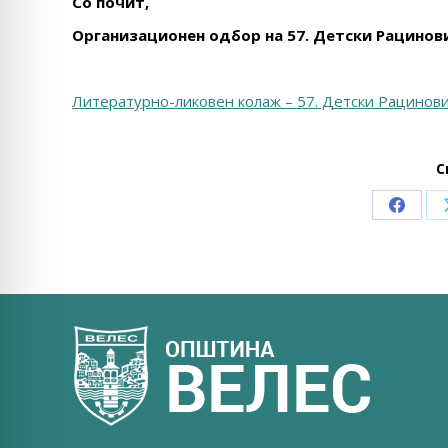
Со почит,
Организационен одбор на 57. Детски Рацинов
Литературно-ликовен колаж – 57. Детски Рацинов
С
Share
on
Faceb