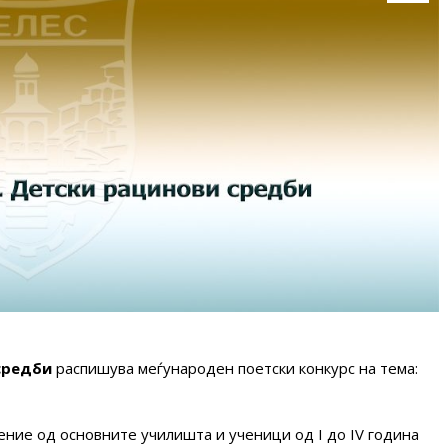
средби
распишува меѓународен поетски конкурс на тема:
ение од oсновните училишта и ученици од I до IV година