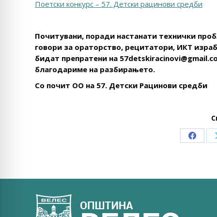
Поетски конкурс – 57. Детски рацинови средби
Почитувани, поради настанати технички проб
говори за ораторство, рецитатори, ИКТ израб
бидат препратени на 57detskiracinovi@gmail.c
благодариме на разбирањето.
Со почит ОО на 57. Детски Рацинови средби
С
Share
on
Faceb