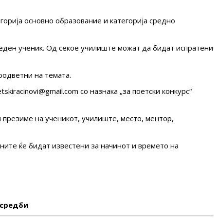
горија основно образование и категорија средно
 еден ученик. Од секое училиште можат да бидат испратени
соодветни на темата.
skiracinovi@gmail.com со назнака „за поетски конкурс“
 презиме на ученикот, училиште, место, ментор,
ните ќе бидат известени за начинот и времето на
 средби