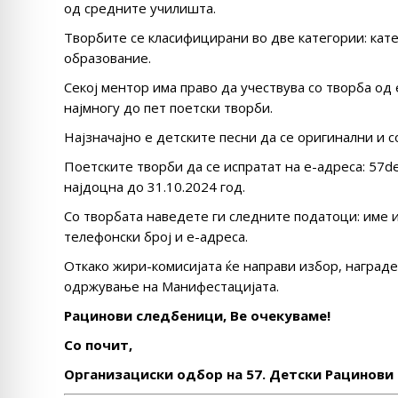
од средните училишта.
Творбите се класифицирани во две категории: кате
образование.
Секој ментор има право да учествува со творба од
најмногу до пет поетски творби.
Најзначајно е детските песни да се оригинални и 
Поетските творби да се испратат на е-адреса: 57det
најдоцна до 31.10.2024 год.
Со творбата наведете ги следните податоци: име и
телефонски број и е-адреса.
Откако жири-комисијата ќе направи избор, награде
одржување на Манифестацијата.
Рацинови следбеници, Ве очекуваме!
Со почит,
Организациски одбор на 57. Детски Рацинови