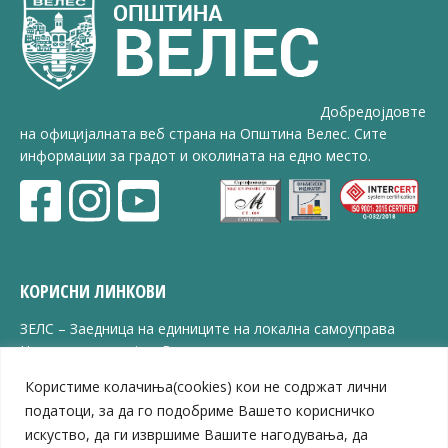
Добредојдовте
на официјалната веб страна на Општина Велес. Сите
информации за градот и околината на едно место.
КОРИСНИ ЛИНКОВИ
ЗЕЛС – Заедница на единиците на локална самоуправа
Центар за развој на Вардарски плански регион
Јавно комунално претпријатие „Дервен“
Користиме колачиња(cookies) кои не содржат лични
ЈПССО „Парк – спорт и паркинзи“
податоци, за да го подобриме Вашето корисничко
ЛБ „Гоце Делчев“
искуство, да ги извршиме Вашите нагодувања, да
ЛУ „Народен Музеј“