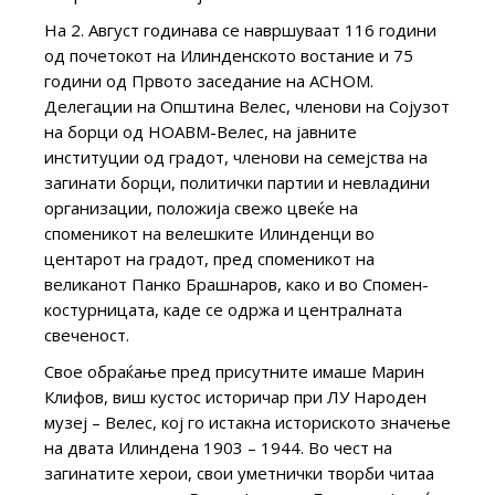
На 2. Август годинава се навршуваат 116 години
од почетокот на Илинденското востание и 75
години од Првото заседание на АСНОМ.
Делегации на Општина Велес, членови на Сојузот
на борци од НОАВМ-Велес, на јавните
институции од градот, членови на семејства на
загинати борци, политички партии и невладини
организации, положија свежо цвеќе на
споменикот на велешките Илинденци во
центарот на градот, пред споменикот на
великанот Панко Брашнаров, како и во Спомен-
костурницата, каде се одржа и централната
свеченост.
Свое обраќање пред присутните имаше Марин
Клифов, виш кустос историчар при ЛУ Народен
музеј – Велес, кој го истакна историското значење
на двата Илиндена 1903 – 1944. Во чест на
загинатите херои, свои уметнички творби читаа