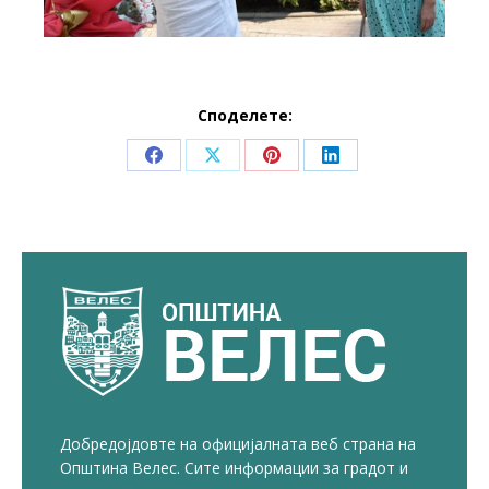
Споделете:
Share
Share
Share
Share
on
on
on
on
Facebook
X
Pinterest
LinkedIn
Добредојдовте на официјалната веб страна на
Општина Велес. Сите информации за градот и