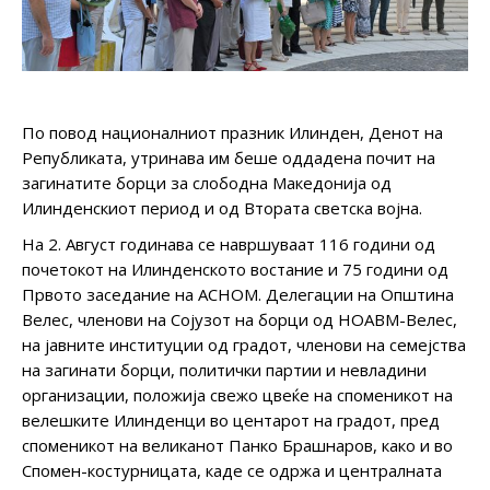
По повод националниот празник Илинден, Денот на
Републиката, утринава им беше оддадена почит на
загинатите борци за слободна Македонија од
Илинденскиот период и од Втората светска војна.
На 2. Август годинава се навршуваат 116 години од
почетокот на Илинденското востание и 75 години од
Првото заседание на АСНОМ. Делегации на Општина
Велес, членови на Сојузот на борци од НОАВМ-Велес,
на јавните институции од градот, членови на семејства
на загинати борци, политички партии и невладини
организации, положија свежо цвеќе на споменикот на
велешките Илинденци во центарот на градот, пред
споменикот на великанот Панко Брашнаров, како и во
Спомен-костурницата, каде се одржа и централната