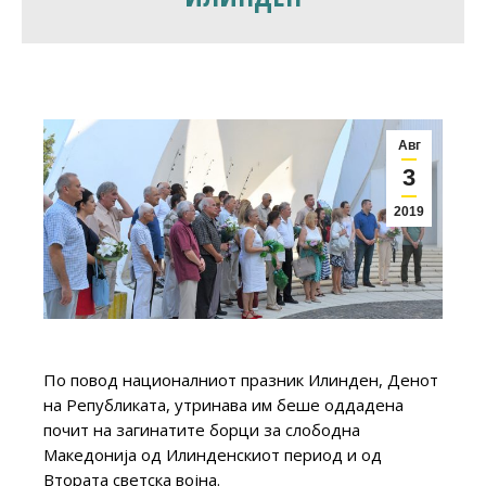
Авг
3
2019
По повод националниот празник Илинден, Денот
на Републиката, утринава им беше оддадена
почит на загинатите борци за слободна
Македонија од Илинденскиот период и од
Втората светска војна.