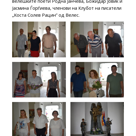
велешките поети Родна Јанчева, Божидар Јовиќ и
Јасмина Ѓорѓиева, членови на Клубот на писатели
„Коста Солев Рацин” од Велес.