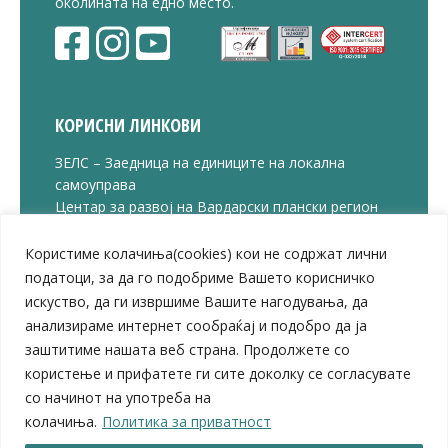
околината на едно место.
КОРИСНИ ЛИНКОВИ
ЗЕЛС – Заедница на единиците на локална
самоуправа
Центар за развој на Вардарски плански регион
Јавно комунално претпријатие „Дервен“
ЈПССО „Парк – спорт и паркинзи“
Користиме колачиња(cookies) кои не содржат лични
ЛБ „Гоце Делчев“
податоци, за да го подобриме Вашето корисничко
ЛУ „Народен Музеј“
искуство, да ги извршиме Вашите нагодувања, да
Влада на Република Северна Македонија
анализираме интернет сообраќај и подобро да ја
Собрание на Република Северна Македонија
заштитиме нашата веб страна. Продолжете со
Министерство за финансии
користење и прифатете ги сите доколку се согласувате
Министерство за транспорт
со начинот на употреба на
Министерство за локална самоуправа
колачиња.
Политика за приватност
Министерство за дигитална трансформација