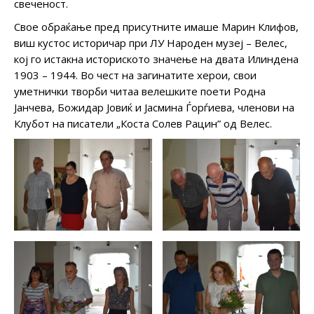
свеченост.
Свое обраќање пред присутните имаше Марин Клифов,
виш кустос историчар при ЛУ Народен музеј – Велес,
кој го истакна историското значење на двата Илиндена
1903 – 1944. Во чест на загинатите херои, свои
уметнички творби читаа велешките поети Родна
Јанчева, Божидар Јовиќ и Јасмина Ѓорѓиева, членови на
Клубот на писатели „Коста Солев Рацин” од Велес.