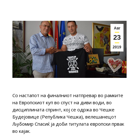
Авг
23
2019
Со настапот на финалниот натпревар во рамките
на Европскиот куп во спуст на диви води, во
дисциплината спринт, кој се одржа во Чешке
Будејовице (Република Чешка), велешанецот
Љубомир Спасиќ ја доби титулата европски првак
во кајак.