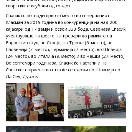
спортските клубови од градот.
Спасиќ го потврди првото место во генералниот
пласман за 2019 година во конкуренција на над 200
кајакари од 17 земји и освои 333 бода. Сезонава Спасиќ
учествуваше на шесте натпревари во рамките на
Европскиот куп, во Скопје, на Треска (6. место), во
Словенија (7. место), Германија (7. место), во Шпанија
(24. место), во Италија (9. место) и во Чешка (27. место).
Во септември годинава, Спасиќ ќе настапи и на
Светското првенство што ќе се одржи во Шпанија во
Ла Сеу, Дуржел.