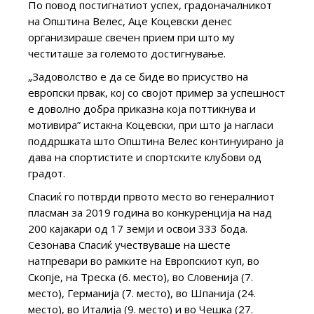
По повод постигнатиот успех, градоначалникот
на Општина Велес, Аце Коцевски денес
организираше свечен прием при што му
честиташе за големото достигнување.
„Задоволство е да се биде во присуство на
европски првак, кој со својот пример за успешност
е доволно добра приказна која поттикнува и
мотивира” истакна Коцевски, при што ја нагласи
поддршката што Општина Велес континуирано ја
дава на спортистите и спортските клубови од
градот.
Спасиќ го потврди првото место во генералниот
пласман за 2019 година во конкуренција на над
200 кајакари од 17 земји и освои 333 бода.
Сезонава Спасиќ учествуваше на шесте
натпревари во рамките на Европскиот куп, во
Скопје, на Треска (6. место), во Словенија (7.
место), Германија (7. место), во Шпанија (24.
место), во Италија (9. место) и во Чешка (27.