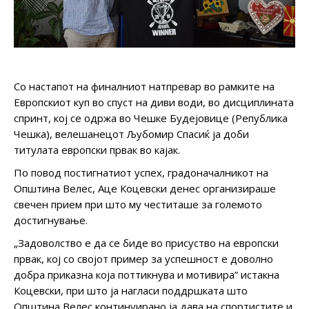
Со настапот на финалниот натпревар во рамките на
Европскиот куп во спуст на диви води, во дисциплината
спринт, кој се одржа во Чешке Будејовице (Република
Чешка), велешанецот Љубомир Спасиќ ја доби
титулата европски првак во кајак.
По повод постигнатиот успех, градоначалникот на
Општина Велес, Аце Коцевски денес организираше
свечен прием при што му честиташе за големото
достигнување.
„Задоволство е да се биде во присуство на европски
првак, кој со својот пример за успешност е доволно
добра приказна која поттикнува и мотивира” истакна
Коцевски, при што ја нагласи поддршката што
Општина Велес континуирано ја дава на спортистите и