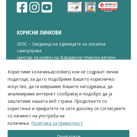
КОРИСНИ ЛИНКОВИ
ЗЕЛС – Заедница на единиците на локална
самоуправа
Центар за развој на Вардарски плански регион
Јавно комунално претпријатие „Дервен“
ЈПССО „Парк – спорт и паркинзи“
Користиме колачиња(cookies) кои не содржат лични
ЛБ „Гоце Делчев“
податоци, за да го подобриме Вашето корисничко
ЛУ „Народен Музеј“
искуство, да ги извршиме Вашите нагодувања, да
Влада на Република Северна Македонија
анализираме интернет сообраќај и подобро да ја
Собрание на Република Северна Македонија
заштитиме нашата веб страна. Продолжете со
Министерство за финансии
користење и прифатете ги сите доколку се согласувате
Министерство за транспорт
со начинот на употреба на
Министерство за локална самоуправа
колачиња.
Политика за приватност
Министерство за дигитална трансформација
Министерство за јавна администрација
Прифатете