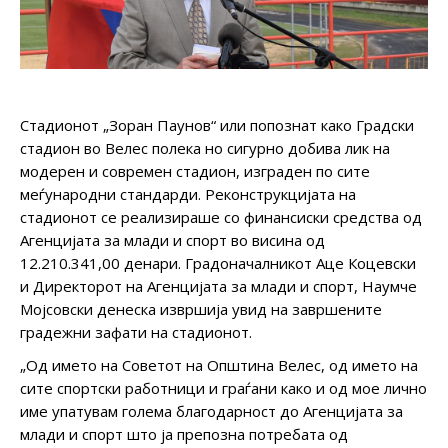
Стадионот „Зоран Паунов“ или попознат како Градски
стадион во Велес полека но сигурно добива лик на
модерен и современ стадион, изграден по сите
меѓународни стандарди. Реконструкцијата на
стадионот се реализираше со финансиски средства од
Агенцијата за млади и спорт во висина од
12.210.341,00 денари. Градоначалникот Аце Коцевски
и Директорот на Агенцијата за млади и спорт, Наумче
Мојсовски денеска извршија увид на завршените
градежни зафати на стадионот.
„Од името на Советот на Општина Велес, од името на
сите спортски работници и граѓани како и од мое лично
име упатувам голема благодарност до Агенцијата за
млади и спорт што ја препозна потребата од