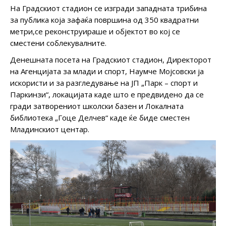
На Градскиот стадион се изгради западната трибина
за публика која зафаќа површина од 350 квадратни
метри,се реконструираше и објектот во кој се
сместени соблекувалните.
Денешната посета на Градскиот стадион, Директорот
на Агенцијата за млади и спорт, Наумче Мојсовски ја
искористи и за разгледување на ЈП „Парк – спорт и
Паркинзи“, локацијата каде што е предвидено да се
гради затворениот школски базен и Локалната
библиотека „Гоце Делчев“ каде ќе биде сместен
Младинскиот центар.