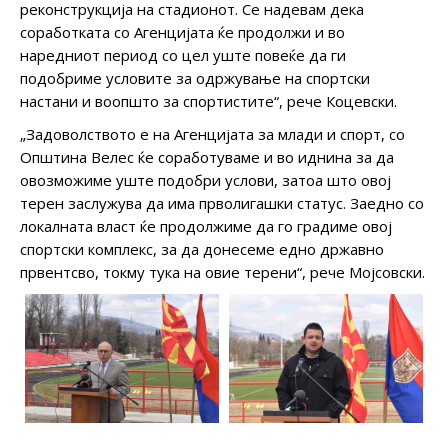
реконструкција на стадионот. Се надевам дека
соработката со Агенцијата ќе продолжи и во
наредниот период со цел уште повеќе да ги
подобриме условите за одржување на спортски
настани и воопшто за спортистите“, рече Коцевски.
„Задоволството е на Агенцијата за млади и спорт, со
Општина Велес ќе соработуваме и во иднина за да
овозможиме уште подобри услови, затоа што овој
терен заслужува да има прволигашки статус. Заедно со
локалната власт ќе продолжиме да го градиме овој
спортски комплекс, за да донесеме едно државно
првентсво, токму тука на овие терени“, рече Мојсовски.