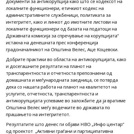
документи за антикорупција како што се кодексот на
локалните функционери, етичкиот кодекс на
административните службеници, политиката за
интегритет, како и линкот до имотните листови на
локалните функционери од базата на податоци на
Државната комисија за спречување на корупцијата”
истакна на денешната прес конференција
градоначалникот на Општина Велес, Аце Коцевски.
Добрите практики во областа на антикорупцијата, како
и досегашните резултати на планот на
транспарентноста и отчетноста препознаени од
домашната и меѓународната заедница, се потврда
дека со нашата работа на планот на квалитетот на
услугите, отчетноста, транспарентноста и
антикорупцијата успеваме во заложбите да ја вратиме
Општина Велес меѓу водечките во државата по
прашањето на интегритетот.
Резултатите што денес ги објави НВО „Инфо центар”
од проектот „Активни граѓани и партиципативна