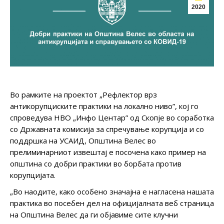
2020
Во рамките на проектот „Рефлектор врз
антикорупциските практики на локално ниво”, кој го
спроведува НВО „Инфо Центар” од Скопје во соработка
со Државната комисија за спречување корупција и со
поддршка на УСАИД, Општина Велес во
прелиминарниот извештај е посочена како пример на
општина со добри практики во борбата против
корупцијата.
„Во наодите, како особено значајна е нагласена нашата
практика во посебен дел на официјалната веб страница
на Општина Велес да ги објавиме сите клучни