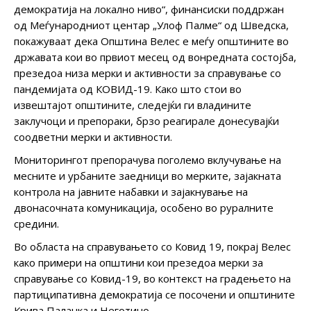
демократија на локално ниво“, финансиски поддржан
од Меѓународниот центар „Улоф Палме“ од Шведска,
покажуваат дека Општина Велес е меѓу општините во
државата кои во првиот месец од вонредната состојба,
презедоа низа мерки и активности за справување со
пандемијата од КОВИД-19. Како што стои во
извештајот општините, следејќи ги владините
заклучоци и препораки, брзо реагирале донесувајќи
соодветни мерки и активности.
Мониторингот препорачува поголемо вклучување на
месните и урбаните заедници во мерките, зајакната
контрола на јавните набавки и зајакнување на
двонасочната комуникација, особено во руралните
средини.
Во областа на справувањето со Ковид 19, покрај Велес
како примери на општини кои презедоа мерки за
справување со Ковид-19, во контекст на градењето на
партиципативна демократија се посочени и општините
Крива Паланка и Неготино.