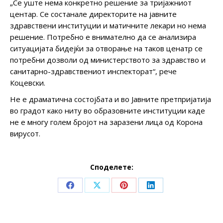
„Се уште нема конкретно решение за тријажниот
центар. Се состанале директорите на јавните
здравствени институции и матичните лекари но нема
решение. Потребно е внимателно да се анализира
ситуацијата бидејќи за отворање на таков ценатр се
потребни дозволи од министерството за здравство и
санитарно-здравствениот инспекторат“, рече
Коцевски.
Не е драматична состојбата и во Јавните претпријатија
во градот како ниту во образовните институции каде
не е многу голем бројот на заразени лица од Корона
вирусот.
Споделете:
Share
Share
Share
Share
on
on
on
on
Facebook
X
Pinterest
LinkedIn