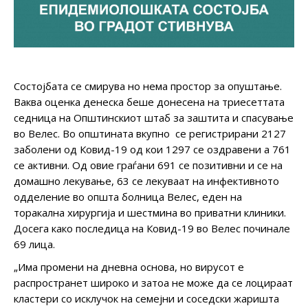
Состојбата се смирува но нема простор за опуштање.
Ваква оценка денеска беше донесена на триесеттата
седница на Општинскиот штаб за заштита и спасување
во Велес. Во општината вкупно се регистрирани 2127
заболени од Ковид-19 од кои 1297 се оздравени а 761
се активни. Од овие граѓани 691 се позитивни и се на
домашно лекување, 63 се лекуваат на инфективното
одделение во општа болница Велес, еден на
торакална хирургија и шестмина во приватни клиники.
Досега како последица на Ковид-19 во Велес починале
69 лица.
„Има промени на дневна основа, но вирусот е
распространет широко и затоа не може да се лоцираат
кластери со исклучок на семејни и соседски жаришта