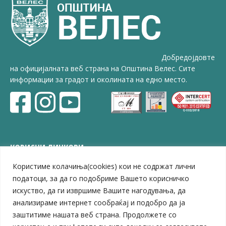
Добредојдовте
на официјалната веб страна на Општина Велес. Сите
информации за градот и околината на едно место.
КОРИСНИ ЛИНКОВИ
Користиме колачиња(cookies) кои не содржат лични
ЗЕЛС – Заедница на единиците на локална самоуправа
Центар за развој на Вардарски плански регион
податоци, за да го подобриме Вашето корисничко
Јавно комунално претпријатие „Дервен“
искуство, да ги извршиме Вашите нагодувања, да
ЈПССО „Парк – спорт и паркинзи“
анализираме интернет сообраќај и подобро да ја
ЛБ „Гоце Делчев“
заштитиме нашата веб страна. Продолжете со
ЛУ „Народен Музеј“