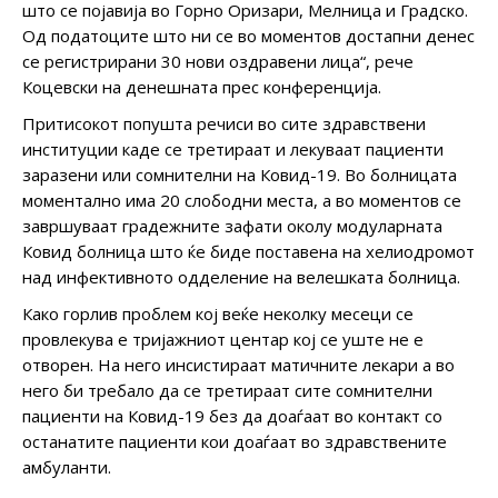
што се појавија во Горно Оризари, Мелница и Градско.
Од податоците што ни се во моментов достапни денес
се регистрирани 30 нови оздравени лица“, рече
Коцевски на денешната прес конференција.
Притисокот попушта речиси во сите здравствени
институции каде се третираат и лекуваат пациенти
заразени или сомнителни на Ковид-19. Во болницата
моментално има 20 слободни места, а во моментов се
завршуваат градежните зафати околу модуларната
Ковид болница што ќе биде поставена на хелиодромот
над инфективното одделение на велешката болница.
Како горлив проблем кој веќе неколку месеци се
провлекува е тријажниот центар кој се уште не е
отворен. На него инсистираат матичните лекари а во
него би требало да се третираат сите сомнителни
пациенти на Ковид-19 без да доаѓаат во контакт со
останатите пациенти кои доаѓаат во здравствените
амбуланти.