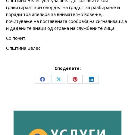
Општина Велес упатува апел до граѓаните кои
гравитираат кон овој дел на градот за разбирање и
поради тоа апелира за внимателно возење,
почитување на поставената сообраќајна сигнализација
и дадените знaци од страна на службените лица.
Со почит,
Општина Велес
Споделете:
Share
Share
Share
Share
on
on
on
on
Facebook
X
Pinterest
LinkedIn