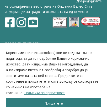
Добредојдовте
на официјалната веб страна на Општина Велес. Сите
информации за градот и околината на едно место.
КОРИСНИ ЛИНКОВИ
Користиме колачиња(cookies) кои не содржат лични
ЗЕЛС – Заедница на единиците на локална самоуправа
Центар за развој на Вардарски плански регион
податоци, за да го подобриме Вашето корисничко
Јавно комунално претпријатие „Дервен“
искуство, да ги извршиме Вашите нагодувања, да
ЈПССО „Парк – спорт и паркинзи“
анализираме интернет сообраќај и подобро да ја
ЛБ „Гоце Делчев“
заштитиме нашата веб страна. Продолжете со
ЛУ „Народен Музеј“
користење и прифатете ги сите доколку се согласувате
Влада на Република Северна Македонија
со начинот на употреба на
Собрание на Република Северна Македонија
колачиња.
Политика за приватност
Министерство за финансии
Министерство за транспорт
Прифатете
Министерство за локална самоуправа