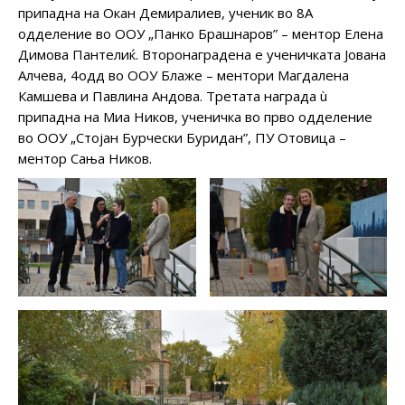
припадна на Окан Демиралиев, ученик во 8А
одделение во ООУ „Панко Брашнаров” – ментор Елена
Димова Пантелиќ. Второнаградена е ученичката Јована
Алчева, 4одд во ООУ Блаже – ментори Магдалена
Камшева и Павлина Андова. Третата награда ù
припадна на Миа Ников, ученичка во прво одделение
во ООУ „Стојан Бурчески Буридан”, ПУ Отовица –
ментор Сања Ников.