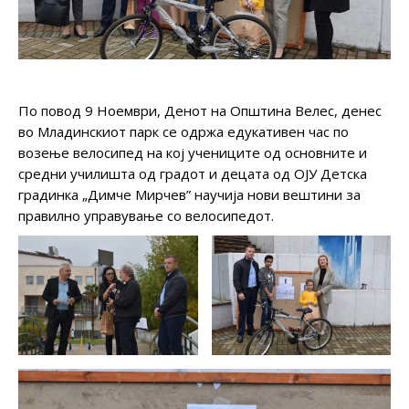
По повод 9 Ноември, Денот на Општина Велес, денес
во Младинскиот парк се одржа едукативен час по
возење велосипед на кој учениците од основните и
средни училишта од градот и децата од ОЈУ Детска
градинка „Димче Мирчев” научија нови вештини за
правилно управување со велосипедот.