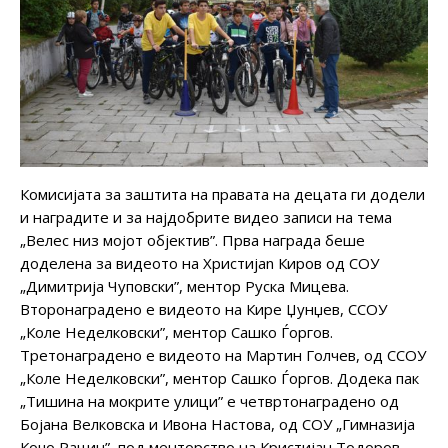
Комисијата за заштита на правата на децата ги додели
и наградите и за најдобрите видео записи на тема
„Велес низ мојот објектив”. Прва награда беше
доделена за видеото на Христијаn Киров од СОУ
„Димитрија Чуповски”, ментор Руска Мицева.
Второнаградено е видеото на Кире Џунџев, ССОУ
„Коле Неделковски”, ментор Сашко Ѓоргов.
Третонаградено е видеото на Мартин Голчев, од ССОУ
„Коле Неделковски”, ментор Сашко Ѓоргов. Додека пак
„Тишина на мокрите улици” е четвртонаградено од
Бојана Велковска и Ивона Настова, од СОУ „Гимназија
Кочо Рацин”, под менторство на Кристијан Тодоров.