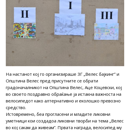
На настанот кој го организираше ЗГ „Велес бајкинг” и
Општина Велес пред присутните се обрати
градоначалникот на Општина Велес, Аце Коцевски, кој
во своето поздравно обраќање ја истакна важноста на
велосипедот како алтернативно и еколошко превозно
средство.
Истовремено, беа прогласени и младите ликовни
уметници кои создадоа ликовни творби на тема „Велес
во кој сакам да живеам”. Првата награда, велосипед му