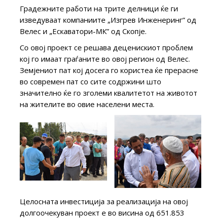
Градежните работи на трите делници ќе ги
изведуваат компаниите „Изгрев Инженеринг” од
Велес и „Ескаватори-МК” од Скопје.
Со овој проект се решава деценискиот проблем
кој го имаат граѓаните во овој регион од Велес.
Земјениот пат кој досега го користеа ќе прерасне
во современ пат со сите содржини што
значително ќе го зголеми квалитетот на животот
на жителите во овие населени места.
Целосната инвестиција за реализација на овој
долгоочекуван проект е во висина од 651.853