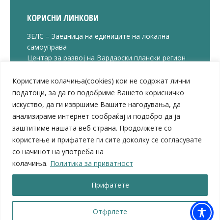
КОРИСНИ ЛИНКОВИ
ЗЕЛС – Заедница на единиците на локална
самоуправа
Центар за развој на Вардарски плански регион
Јавно комунално претпријатие „Дервен“
ЈПССО „Парк – спорт и паркинзи“
Користиме колачиња(cookies) кои не содржат лични
ЛБ „Гоце Делчев“
податоци, за да го подобриме Вашето корисничко
ЛУ „Народен Музеј“
искуство, да ги извршиме Вашите нагодувања, да
Влада на Република Северна Македонија
анализираме интернет сообраќај и подобро да ја
Собрание на Република Северна Македонија
заштитиме нашата веб страна. Продолжете со
Министерство за финансии
користење и прифатете ги сите доколку се согласувате
Министерство за транспорт
со начинот на употреба на
Министерство за локална самоуправа
колачиња.
Политика за приватност
Министерство за дигитална трансформација
Министерство за јавна администрација
Прифатете
Министерство за образование и наука
© 2026 Општина Велес | Сите права се задржани
Отфрлете
Мапа на веб-страницата
|
Политика за приватност |
Архива