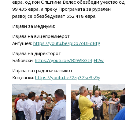
евра, од кои Општина Велес обезбеди учество од
99.435 евра, а преку Програмата за рурален
развој се обезбедуваат 552.418 евра.
Изјави за медиуми:
Изјава на вицепремиерот
Анѓушев:
https://youtu.be/pDb7oDEdBtg
Изјава на директорот
Бабовски:
https://youtu.be/B2WKGtRjH2w
Изјава на градоначалникот
Коцевски:
https://youtu.be/2zp3Zse3s9g