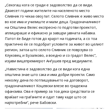
„Секогаш кога се гради е задоволство да се види.
Дваесет години жителите на населеното место
Сливник го чекаа овој пат. Селото Сливник е живо место
во кое има и училиште и мали деца. Градоначалникот
на Општина Велес експресно го подготви проектот,
аплицираше и ефикасно ја завшри јавната набавка.
Патот ќе биде готов до крајот на годината, а со тоа
практично ќе се подобрат условите за живот во целиот
регион, затоа што селото Сливник се поврзува со
Клуковец и Бузалково, а воедно и со градот Велес”,
изјави вицепремиерот Анѓушев пред медиумите.
„Навистина е задоволство да се види кога една
општина знае што сака и има добри проекти. Само
неколку дена по потпишувањето на договорот,
градоначалникот Коцевски влезе во градежна
офанзива. Ова е пример за тоа дека средствата се
враќаат на граѓаните и одат таму каде што се
најпотребни”, рече Бабовски.