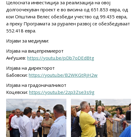
Целосната инвестиција за реализација на овој
долгоочекуван проект е во висина од 651.853 евра, од
кои Општина Велес обезбеди учество од 99.435 евра,
а преку Програмата за рурален развој се обезбедуваат
552.418 евра.
Изјави за медиуми:
Изјава на вицепремиерот
Анѓушев:
https://youtu.be/pDb7oDEdBtg
Изјава на директорот
Бабовски:
https://youtu.be/B2WKGtRjH2w
Изјава на градоначалникот
Коцевски:
https://youtu.be/2zp3Zse3s9g