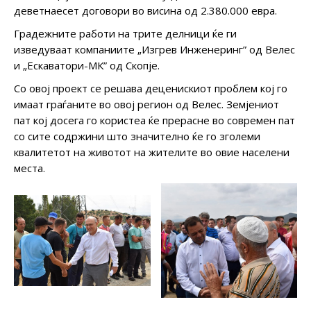
деветнаесет договори во висина од 2.380.000 евра.
Градежните работи на трите делници ќе ги
изведуваат компаниите „Изгрев Инженеринг” од Велес
и „Ескаватори-МК” од Скопје.
Со овој проект се решава деценискиот проблем кој го
имаат граѓаните во овој регион од Велес. Земјениот
пат кој досега го користеа ќе прерасне во современ пат
со сите содржини што значително ќе го зголеми
квалитетот на животот на жителите во овие населени
места.