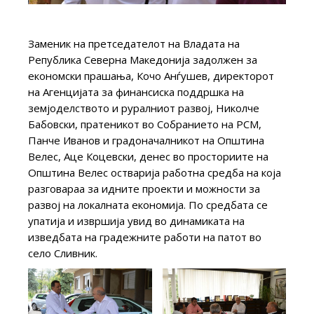
Заменик на претседателот на Владата на
Република Северна Македонија задолжен за
економски прашања, Кочо Анѓушев, директорот
на Агенцијата за финансиска поддршка на
земјоделството и руралниот развој, Николче
Бабовски, пратеникот во Собранието на РСМ,
Панче Иванов и градоначалникот на Општина
Велес, Аце Коцевски, денес во просториите на
Општина Велес остварија работна средба на која
разговараа за идните проекти и можности за
развој на локалната економија. По средбата се
упатија и извршија увид во динамиката на
изведбата на градежните работи на патот во
село Сливник.