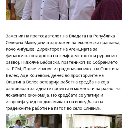
Заменик на претседателот на Владата на Република
Северна Македонија задолжен за економски прашања,
Кочо Анѓушев, директорот на Агенцијата за
финансиска поддршка на земјоделството и руралниот
развој, Николче Бабовски, пратеникот во Собранието
на РСМ, Панче Иванов и градоначалникот на Општина
Велес, Аце Коцевски, денес во просториите на
Општина Велес остварија работна средба на која
разговараа за идните проекти и можности за развој на
локалната економија. По средбата се упатија и
извршија увид во динамиката на изведбата на
градежните работи на патот во село Сливник.