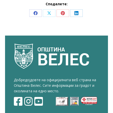
Споделете:
Share
Share
Share
Share
on
on
on
on
Facebook
X
Pinterest
LinkedIn
Добредојдовте на официјалната веб страна на
Општина Велес. Сите информации за градот и
околината на едно место.