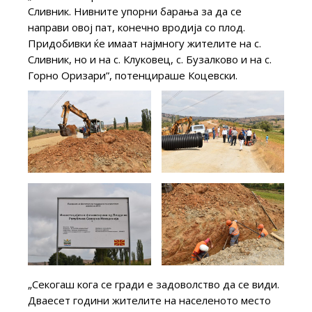
Сливник. Нивните упорни барања за да се
направи овој пат, конечно вродија со плод.
Придобивки ќе имаат најмногу жителите на с.
Сливник, но и на с. Клуковец, с. Бузалково и на с.
Горно Оризари”, потенцираше Коцевски.
„Секогаш кога се гради е задоволство да се види.
Дваесет години жителите на населеното место