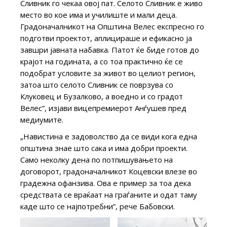
Сливник го чекаа овој пат. Селото Сливник е живо
место во кое има и училиште и мали деца.
Градоначалникот на Општина Велес експресно го
подготви проектот, аплицираше и ефикасно ја
завшри јавната набавка. Патот ќе биде готов до
крајот на годината, а со тоа практично ќе се
подобрат условите за живот во целиот регион,
затоа што селото Сливник се поврзува со
Клуковец и Бузалково, а воедно и со градот
Велес”, изјави вицепремиерот Анѓушев пред
медиумите.
„Навистина е задоволство да се види кога една
општина знае што сака и има добри проекти.
Само неколку дена по потпишувањето на
договорот, градоначалникот Коцевски влезе во
градежна офанзива. Ова е пример за тоа дека
средствата се враќаат на граѓаните и одат таму
каде што се најпотребни”, рече Бабовски.