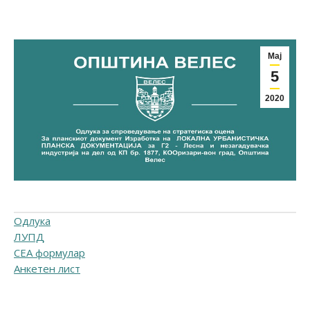
Мај
5
2020
Одлука
ЛУПД
СЕА формулар
Анкетен лист