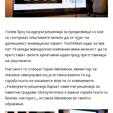
Голем број на идејни решенија за предизвици со кои
се соочуваат општините можеа да се чујат на
денешниот иновациски спринт Тech4Muni каде за прв
пат 16 млади македонски компании имаа можност да ги
претстават своите креативни идеи пред претставници
на општините.
Настанот го отвори Горан Милевски, министер за
локална самоуправа кој ја истакна важноста од
соработката на локалните власти со компаниите.
„Развојните решенија бараат паметни решенија за
паметни градови. Исклучително е важна соработката со
бизнис секторот„, истакна Милевски во своето
обраќање.