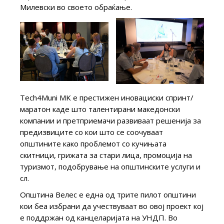
Милевски во своето обраќање.
Тech4Muni MK е престижен иновациски спринт/
маратон каде што талентирани македонски
компании и претприемачи развиваат решенија за
предизвиците со кои што се соочуваат
општините како проблемот со кучињата
скитници, грижата за стари лица, промоција на
туризмот, подобрување на општинските услуги и
сл.
Општина Велес е една од трите пилот општини
кои беа избрани да учествуваат во овој проект кој
е поддржан од канцеларијата на УНДП. Во