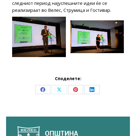
следниот период најуспешните идеи ќе се
реализираат во Велес, Струмица и Гостивар.
Споделете:
Share
Share
Share
Share
on
on
on
on
Facebook
X
Pinterest
LinkedIn