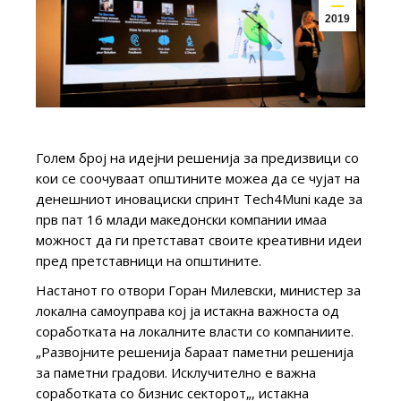
2019
Голем број на идејни решенија за предизвици со
кои се соочуваат општините можеа да се чујат на
денешниот иновациски спринт Тech4Muni каде за
прв пат 16 млади македонски компании имаа
можност да ги претстават своите креативни идеи
пред претставници на општините.
Настанот го отвори Горан Милевски, министер за
локална самоуправа кој ја истакна важноста од
соработката на локалните власти со компаниите.
„Развојните решенија бараат паметни решенија
за паметни градови. Исклучително е важна
соработката со бизнис секторот„, истакна