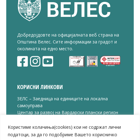
Добредојдовте на официјалната веб страна на
Општина Велес. Сите информации за градот и
околината на едно место.
КОРИСНИ ЛИНКОВИ
ЗЕЛС – Заедница на единиците на локална
самоуправа
Центар за развој на Вардарски плански регион
Јавно комунално претпријатие „Дервен“
ЈПССО „Парк – спорт и паркинзи“
Користиме колачиња(cookies) кои не содржат лични
ЛБ „Гоце Делчев“
податоци, за да го подобриме Вашето корисничко
ЛУ „Народен Музеј“