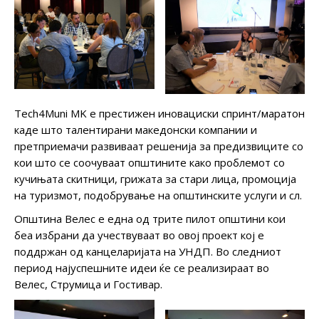
Тech4Muni MK е престижен иновациски спринт/маратон
каде што талентирани македонски компании и
претприемачи развиваат решенија за предизвиците со
кои што се соочуваат општините како проблемот со
кучињата скитници, грижата за стари лица, промоција
на туризмот, подобрување на општинските услуги и сл.
Општина Велес е една од трите пилот општини кои
беа избрани да учествуваат во овој проект кој е
поддржан од канцеларијата на УНДП. Во следниот
период најуспешните идеи ќе се реализираат во
Велес, Струмица и Гостивар.