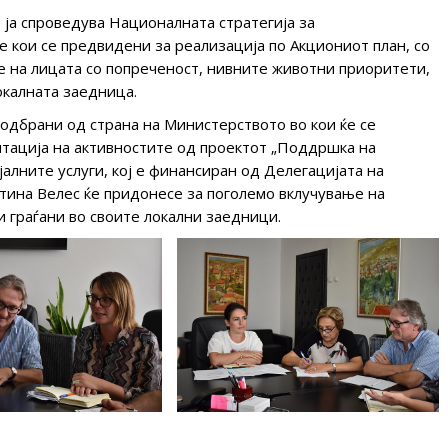
 ја спроведува Националната стратегија за
 кои се предвидени за реализација по Акциониот план, со
 на лицата со попреченост, нивните животни приоритети,
окалната заедница.
одбрани од страна на Министерството во кои ќе се
нтација на активностите од проектот „Поддршка на
алните услуги, кој е финансиран од Делегацијата на
штина Велес ќе придонесе за поголемо вклучување на
и граѓани во своите локални заедници.