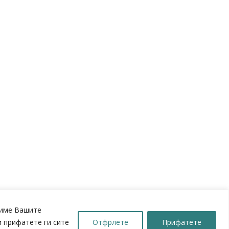
шиме Вашите
 прифатете ги сите
Отфрлете
Прифатете