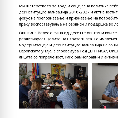
Министерството за труд и социјална политика веќе
деинституционализација 2018-2027 и активностите
фокус на препознавање и признавање на потребите
преку воспоставување на сервиси и поддршка во л
Општина Велес е една од десетте општини кои се 
реализиараат целите на Стратегијата. Со имплеме
модернизација и деинституционализација на социј
Европската унија, а спроведуван од „ЕПТИСА”, Оп
лицата со попреченост, како рамноправни и активн