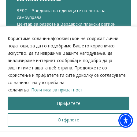
ЗЕЛС – Заедница на единиците на локална
самоуправа
Центар за развој на Вардарски плански регион
Јавно комунално претпријатие „Дервен“
ЈПССО „Парк – спорт и паркинзи“
Користиме колачиња(cookies) кои не содржат лични
ЛБ „Гоце Делчев“
податоци, за да го подобриме Вашето корисничко
ЛУ „Народен Музеј“
искуство, да ги извршиме Вашите нагодувања, да
Влада на Република Северна Македонија
анализираме интернет сообраќај и подобро да ја
Собрание на Република Северна Македонија
заштитиме нашата веб страна. Продолжете со
Министерство за финансии
користење и прифатете ги сите доколку се согласувате
Министерство за транспорт
со начинот на употреба на
Министерство за локална самоуправа
колачиња.
Политика за приватност
Министерство за дигитална трансформација
Министерство за јавна администрација
Прифатете
Министерство за образование и наука
© 2026 Општина Велес | Сите права се задржани
Отфрлете
Мапа на веб-страницата
|
Политика за приватност |
Архива