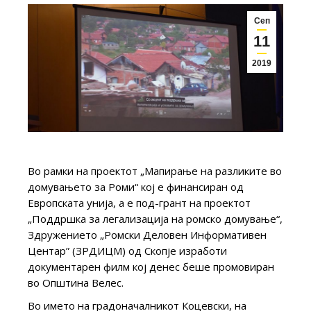
Сеп
11
2019
Во рамки на проектот „Мапирање на разликите во
домувањето за Роми“ кој е финансиран од
Европската унија, а е под-грант на проектот
„Поддршка за легализација на ромско домување“,
Здружението „Ромски Деловен Информативен
Центар” (ЗРДИЦМ) од Скопје изработи
документарен филм кој денес беше промовиран
во Општина Велес.
Во името на градоначалникот Коцевски, на