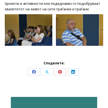
проекти и активности кои подеднакво го подобруваат
квалитетот на живот на сите граѓанки и граѓани.
Споделете:
Share
Share
Share
Share
on
on
on
on
Facebook
X
Pinterest
LinkedIn