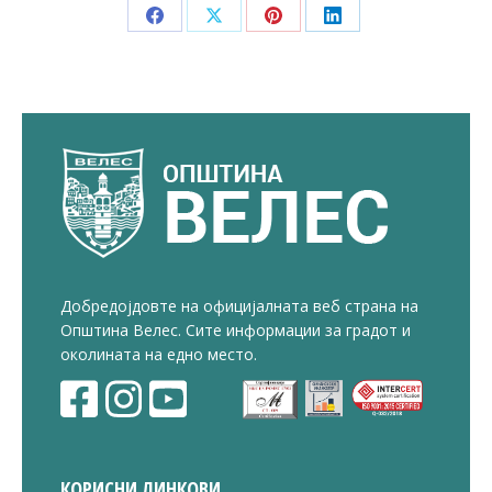
Share
Share
Share
Share
on
on
on
on
Facebook
X
Pinterest
LinkedIn
Добредојдовте на официјалната веб страна на
Општина Велес. Сите информации за градот и
околината на едно место.
КОРИСНИ ЛИНКОВИ