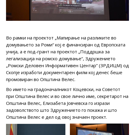
Во рамки на проектот „Мапирање на разликите во
домувањето за Роми“ кој е финансиран од Европската
унија, а е под-грант на проектот „Поддршка за
легализација на ромско домување“, Здружението
„Ромски Деловен Информативен Центар” (ЗРДИЦМ) од
Скопје изработи документарен филм кој денес беше
промовиран во Општина Велес.
Во името на градоначалникот Коцевски, на Советот
при Општина Велес и во свое лично име, секретарот на
Општина Велес, Елизабета Јовчевска го изрази
задоволството што Здружението го покажа и што
Општина Велес е дел од овој значаен проект.