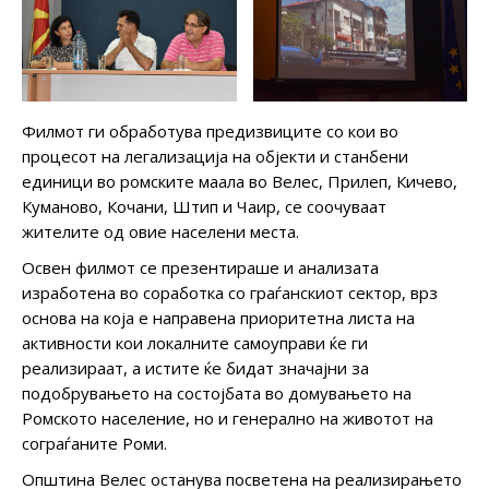
Филмот ги обработува предизвиците со кои во
процесот на легализација на објекти и станбени
единици во ромските маала во Велес, Прилеп, Кичево,
Куманово, Кочани, Штип и Чаир, се соочуваат
жителите од овие населени места.
Освен филмот се презентираше и анализата
изработена во соработка со граѓанскиот сектор, врз
основа на која е направена приоритетна листа на
активности кои локалните самоуправи ќе ги
реализираат, а истите ќе бидат значајни за
подобрувањето на состојбата во домувањето на
Ромското население, но и генерално на животот на
сограѓаните Роми.
Општина Велес останува посветена на реализирањето