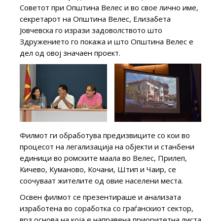
Советот при Општина Велес и во свое лично име,
секретарот на Општина Велес, Елизабета
Јовчевска го изрази задоволството што
Здружението го покажа и што Општина Велес е
дел од овој значаен проект.
Филмот ги обработува предизвиците со кои во
процесот на легализација на објекти и станбени
единици во ромските маала во Велес, Прилеп,
Кичево, Куманово, Кочани, Штип и Чаир, се
соочуваат жителите од овие населени места.
Освен филмот се презентираше и анализата
изработена во соработка со граѓанскиот сектор,
врз основа на која е направена приоритетна листа