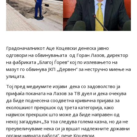
Градоначалникот Аце Коцевски денеска јавно
одговори на обвинувањата од Горан Лазов, директор
на фабриката „Благој Ѓорев“ кој по излевањето на
мазут го обвинува ЈКП „Дервен“ за нестручно миење на
улицата.
Тој пред медиумите изјави дека со задоволство ја
прифаќа поканата на Лазов за ТВ дуел и дека очекува
да биде поднесена соодветна кривична пријава за
еколошкиот прекршок од трета категорија, како
највисок прекршок што може да биде направен од
некој загадувач.„За тоа следува голема казна, но да не
преувеличуваме нека си ја вршат надлежните државни
органи нивната работа“, рече Коцевски.