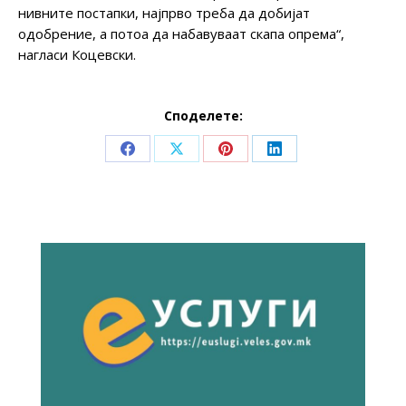
нивните постапки, најпрво треба да добијат
одобрение, а потоа да набавуваат скапа опрема“,
нагласи Коцевски.
Споделете:
Share
Share
Share
Share
on
on
on
on
Facebook
X
Pinterest
LinkedIn