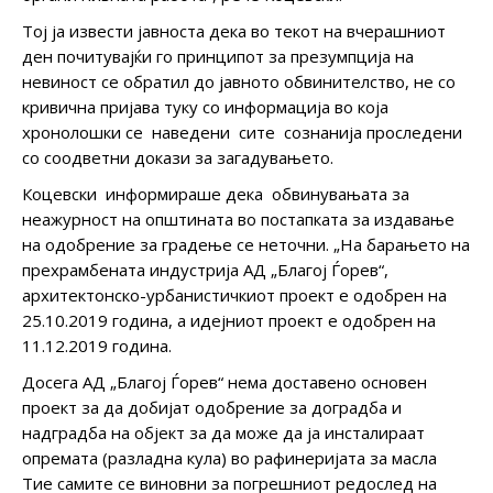
Тој ја извести јавноста дека во текот на вчерашниот
ден почитувајќи го принципот за презумпција на
невиност се обратил до јавното обвинителство, не со
кривична пријава туку со информација во која
хронолошки се наведени сите сознанија проследени
со соодветни докази за загадувањето.
Коцевски информираше дека обвинувањата за
неажурност на општината во постапката за издавање
на одобрение за градење се неточни. „На барањето на
прехрамбената индустрија АД „Благој Ѓорев“,
архитектонско-урбанистичкиот проект е одобрен на
25.10.2019 година, а идејниот проект е одобрен на
11.12.2019 година.
Досега АД „Благој Ѓорев“ нема доставено основен
проект за да добијат одобрение за доградба и
надградба на објект за да може да ја инсталираат
опремата (разладна кула) во рафинеријата за масла
Тие самите се виновни за погрешниот редослед на