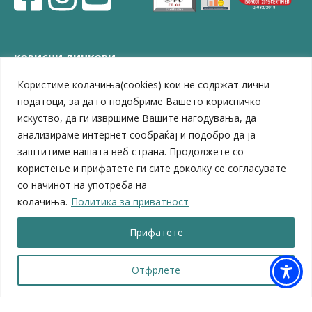
КОРИСНИ ЛИНКОВИ
Користиме колачиња(cookies) кои не содржат лични
ЗЕЛС – Заедница на единиците на локална самоуправа
Центар за развој на Вардарски плански регион
податоци, за да го подобриме Вашето корисничко
Јавно комунално претпријатие „Дервен“
искуство, да ги извршиме Вашите нагодувања, да
ЈПССО „Парк – спорт и паркинзи“
анализираме интернет сообраќај и подобро да ја
ЛБ „Гоце Делчев“
заштитиме нашата веб страна. Продолжете со
ЛУ „Народен Музеј“
користење и прифатете ги сите доколку се согласувате
Влада на Република Северна Македонија
со начинот на употреба на
Собрание на Република Северна Македонија
колачиња.
Политика за приватност
Министерство за финансии
Министерство за транспорт
Прифатете
Министерство за локална самоуправа
Министерство за дигитална трансформација
Министерство за јавна администрација
Отфрлете
Министерство за образование и наука
© 2026 Општина Велес | Сите права се задржани