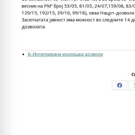
весник на РМ“ број 53/05, 81/05, 24/07,159/08, 83/0
129/15, 192/15, 39/16, 99/18), оваа Нацрт-дозвола 
Засегнатата јавност има можност во следните 14 д
дозволата.
Б-Интегрирана еколошка дозвола
С
Share
on
Faceb