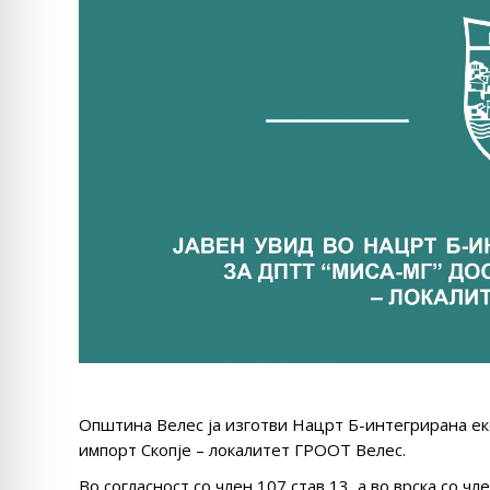
Општина Велес ја изготви Нацрт Б-интегрирана 
импорт Скопје – локалитет ГРООТ Велес.
Во согласност со член 107 став 13, а во врска со ч