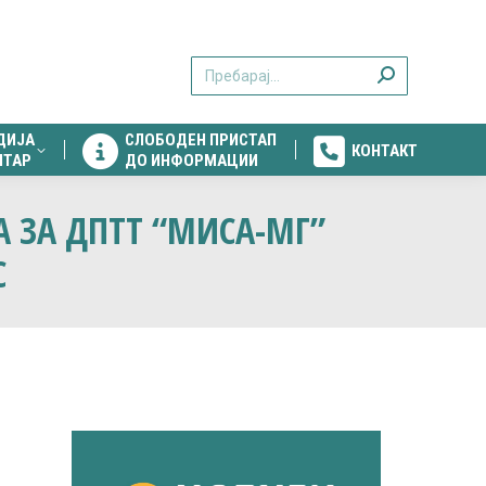
ДИЈА
СЛОБОДЕН ПРИСТАП
КОНТАКТ
Search:
НТАР
ДО ИНФОРМАЦИИ
ДИЈА
СЛОБОДЕН ПРИСТАП
КОНТАКТ
НТАР
ДО ИНФОРМАЦИИ
А ЗА ДПТТ “МИСА-МГ”
С