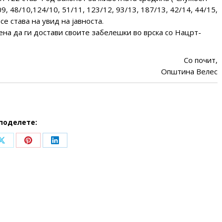
9, 48/10,124/10, 51/11, 123/12, 93/13, 187/13, 42/14, 44/15,
се става на увид на јавноста.
ена да ги достави своите забелешки во врска со Нацрт-
Со почит,
Општина Велес
поделете:
Share
Share
Share
on
on
on
ook
X
Pinterest
LinkedIn