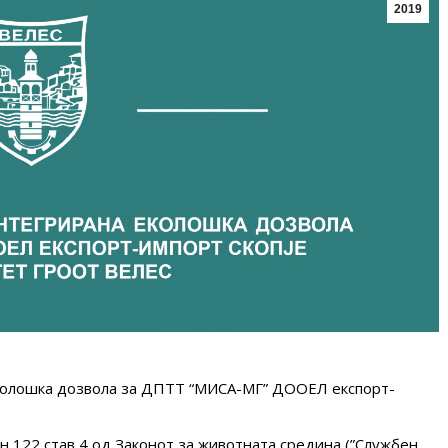
2019
еколошка дозвола за ДПТТ “МИСА-МГ” ДООЕЛ експорт-
лен 122 став 4 од Законот за животната средина (”Службен