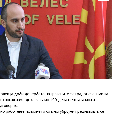
олев ја доби довербата на граѓаните за градоначалник на
то покажавме дека за само 100 дена нештата можат
одговорно.
ано работење исполнето со многубројни предизвици, се