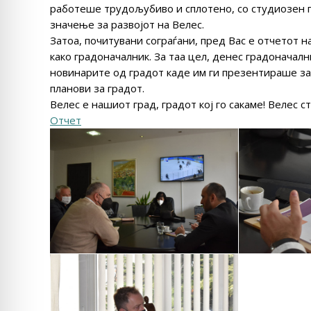
работеше трудољубиво и сплотено, со студиозен п
значење за развојот на Велес.
Затоа, почитувани сограѓани, пред Вас е отчетот 
како градоначалник. За таа цел, денес градоначал
новинарите од градот каде им ги презентираше за
планови за градот.
Велес е нашиот град, градот кој го сакаме! Велес с
Отчет