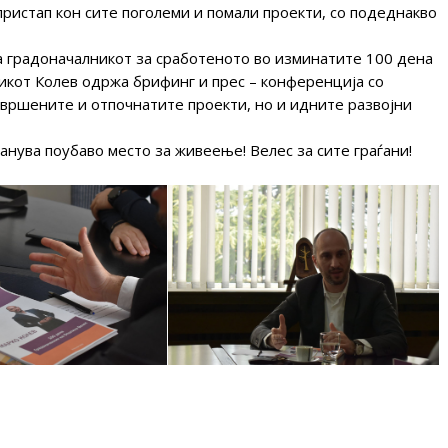
ристап кон сите поголеми и помали проекти, со подеднакво
на градоначалникот за сработеното во изминатите 100 дена
никот Колев одржа брифинг и прес – конференција со
вршените и отпочнатите проекти, но и идните развојни
танува поубаво место за живеење! Велес за сите граѓани!