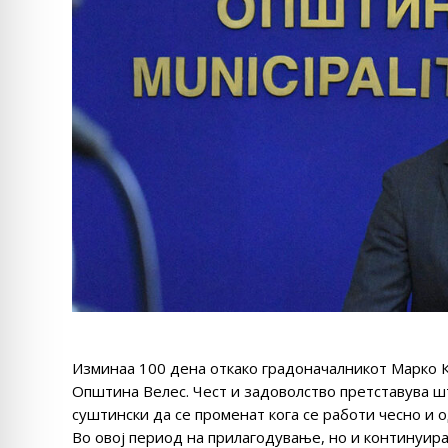
Изминаа 100 дена откако градоначалникот Марко К
Општина Велес. Чест и задоволство претставува ш
суштински да се променат кога се работи чесно и 
Во овој период на прилагодување, но и континуир