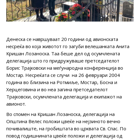
Денеска се навршуваат 20 години од авионската
несреќа во која животот го загуби велешанката Анита
Кришан Лозаноска. Таа беше дел од осумчлената
делегација што го придружуваше претседателот
Борис Трајковски на меѓународна конференција во
Мостар. Несреќата се случи на 26 февруари 2004
година во близина на Ротмиље, Мостар, Босна и
Херцеговина и во неа загина претседателот
Трајковски, осумчлената делегација и екипажот на
авионот.
Во спомен на Кришан Лозаноска, делегација на
Општина Велес положи цвеќе на нејзиното вечно
почивалиште, на гробиштата во црквата Св. Спас. По
повод годишнината цвеќе положи и делегација од