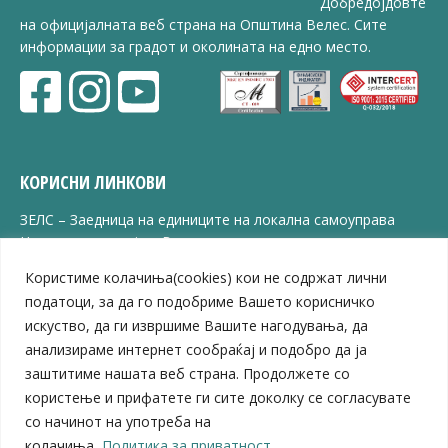
Добредојдовте
на официјалната веб страна на Општина Велес. Сите
информации за градот и околината на едно место.
КОРИСНИ ЛИНКОВИ
ЗЕЛС – Заедница на единиците на локална самоуправа
Центар за развој на Вардарски плански регион
Јавно комунално претпријатие „Дервен“
Користиме колачиња(cookies) кои не содржат лични
ЈПССО „Парк – спорт и паркинзи“
податоци, за да го подобриме Вашето корисничко
ЛБ „Гоце Делчев“
искуство, да ги извршиме Вашите нагодувања, да
ЛУ „Народен Музеј“
анализираме интернет сообраќај и подобро да ја
Влада на Република Северна Македонија
заштитиме нашата веб страна. Продолжете со
Собрание на Република Северна Македонија
Министерство за финансии
користење и прифатете ги сите доколку се согласувате
Министерство за транспорт
со начинот на употреба на
Министерство за локална самоуправа
колачиња.
Политика за приватност