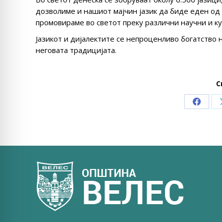
дозволиме и нашиот мајчин јазик да биде еден од 
промовираме во светот преку различни научни и к
Јазикот и дијалектите се непроценливо богатство 
неговата традицијата.
С
Share
on
Faceb