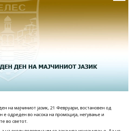
ен на мајчиниот јазик, 21 Февруари, востановен од
е одреден во насока на промоција, негување и
те во светот.
, а на околу половина им се заканува исчезнување. Да не