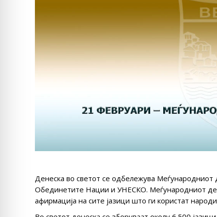
Денеска во светот се одбележува Меѓународниот д
Обединетите Нации и УНЕСКО. Меѓународниот ден 
афирмација на сите јазици што ги користат народи
Во светот денеска се зборуваат околу 6.500 јазици