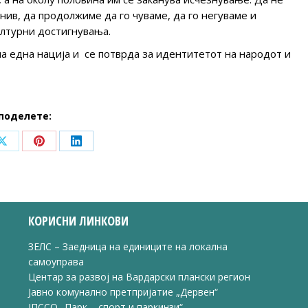
нив, да продолжиме да го чуваме, да го негуваме и
ултурни достигнувања.
на една нација и се потврда за идентитетот на народот и
поделете:
Share
Share
Share
on
on
on
ook
X
Pinterest
LinkedIn
КОРИСНИ ЛИНКОВИ
ЗЕЛС – Заедница на единиците на локална
самоуправа
Центар за развој на Вардарски плански регион
Јавно комунално претпријатие „Дервен“
ЈПССО „Парк – спорт и паркинзи“