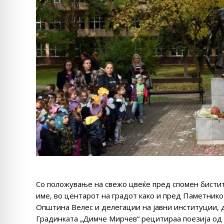
Со положување на свежо цвеќе пред спомен бистит
име, во центарот на градот како и пред Паметнико
Општина Велес и делегации на јавни институции, 
Градинката „Димче Мирчев“ рецитираа поезија од 