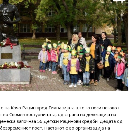
е на Кочо Рацин пред Гимназијата што го носи неговот
т во Спомен костурницата, од страна на делегација на
денеска започнаа 56 Детски Рацинови средби. Децата од
безвремениот поет. Настанот е во организација на