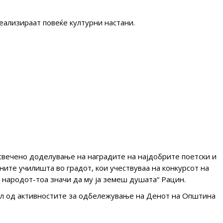
еализираат повеќе културни настани.
свечено доделување на наградите на најдобрите поетски и
ите училишта во градот, кои учествуваа на конкурсот на
 народот-тоа значи да му ја земеш душата“ Рацин.
л од активностите за одбележување на Денот на Општина