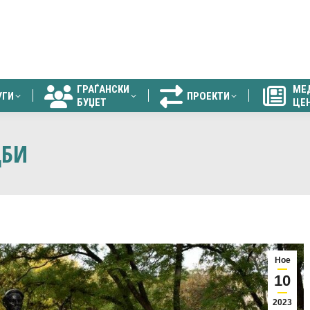
ГРАЃАНСКИ
МЕ
УГИ
ПРОЕКТИ
БУЏЕТ
ЦЕ
ГРАЃАНСКИ
МЕ
УГИ
ПРОЕКТИ
БУЏЕТ
ЦЕ
ДБИ
Ное
10
2023