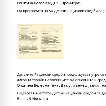
Општина Велес и МДПС „Премиера“.
Од програмата на 56 Детски Рацинови средби се р
Детските Рацинови средби продолжуваат утре со 
ликовни творби на учениците од основните и средн
Општина Велес на тема „Да му го земеш јазикот на
Педесет и шестите Детски Рацинови средби се де
Велес, 9 Ноември.