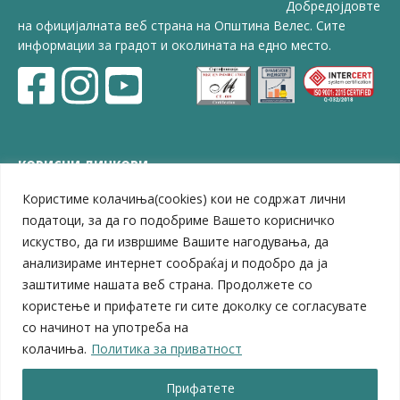
Добредојдовте
на официјалната веб страна на Општина Велес. Сите
информации за градот и околината на едно место.
КОРИСНИ ЛИНКОВИ
Користиме колачиња(cookies) кои не содржат лични
ЗЕЛС – Заедница на единиците на локална самоуправа
Центар за развој на Вардарски плански регион
податоци, за да го подобриме Вашето корисничко
Јавно комунално претпријатие „Дервен“
искуство, да ги извршиме Вашите нагодувања, да
ЈПССО „Парк – спорт и паркинзи“
анализираме интернет сообраќај и подобро да ја
ЛБ „Гоце Делчев“
заштитиме нашата веб страна. Продолжете со
ЛУ „Народен Музеј“
користење и прифатете ги сите доколку се согласувате
Влада на Република Северна Македонија
со начинот на употреба на
Собрание на Република Северна Македонија
колачиња.
Политика за приватност
Министерство за финансии
Министерство за транспорт
Прифатете
Министерство за локална самоуправа