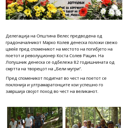
Делегација на Општина Велес предводена од
градоначалникот Марко Колев денеска положи свежо
цвеќе пред споменикот на местото на погибјето на
поетот и револуционер Коста Солев Рацин. На
Лопушник денеска се одбележа 82 годишнината од
смртта на творецот на „Бели мугри“.
Пред споменикот подигнат во чест на поетот се
поклонија и ултрамаратонците кои успешно го
завршија својот поход во чест на великанот.