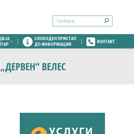
ДИЈА
СЛОБОДЕН ПРИСТАП
КОНТАКТ
Search:
НТАР
ДО ИНФОРМАЦИИ
ДИЈА
СЛОБОДЕН ПРИСТАП
КОНТАКТ
НТАР
ДО ИНФОРМАЦИИ
 „ДЕРВЕН“ ВЕЛЕС