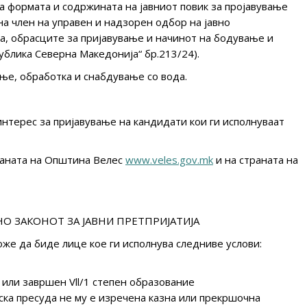
а формата и содржината на јавниот повик за пројавување
на член на управен и надзорен одбор на јавно
а, обрасците за пријавување и начинот на бодување и
ублика Северна Македонија“ бр.213/24).
ње, обработка и снабдување со вода.
 интерес за пријавување на кандидати кои ги исполнуваат
траната на Општина Велес
www.veles.gov.mk
и на страната на
О ЗАКОНОТ ЗА ЈАВНИ ПРЕТПРИЈАТИЈА
оже да биде лице кое ги исполнува следниве услови:
 или завршен Vll/1 степен образование
ска пресуда не му е изречена казна или прекршочна