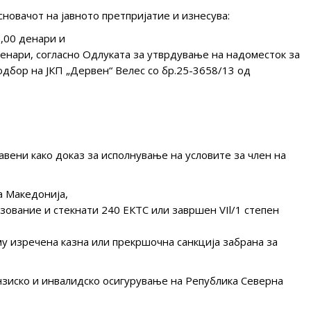
сновачот на јавното претпријатие и изнесува:
,00 денари и
денари, согласно Одлуката за утврдување на надоместок за
одбор на ЈКП „Дервен“ Велес со бр.25-3658/13 од
вени како доказ за исполнување на условите за член на
а Македонија,
ование и стекнати 240 ЕКТС или завршен VIl/1 степен
му изречена казна или прекршочна санкција забрана за
зиско и инвалидско осигурување на Република Северна