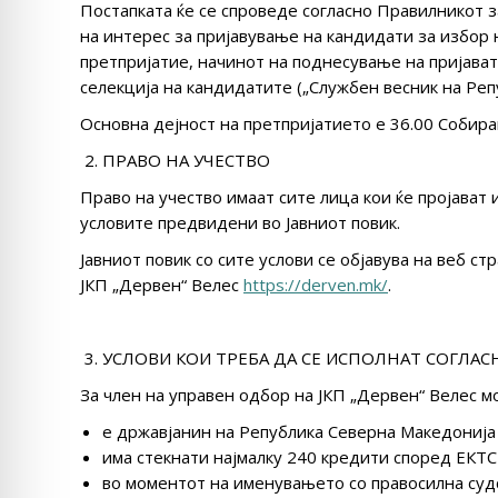
Постапката ќе се спроведе согласно Правилникот з
на интерес за пријавување на кандидати за избор 
претпријатие, начинот на поднесување на пријават
селекција на кандидатите („Службен весник на Реп
Основна дејност на претпријатието e 36.00 Собира
ПРАВО НА УЧЕСТВО
Право на учество имаат сите лица кои ќе пројават
условите предвидени во Јавниот повик.
Јавниот повик со сите услови се објавува на веб с
ЈКП „Дервен“ Велес
https://derven.mk/
.
УСЛОВИ КОИ ТРЕБА ДА СЕ ИСПОЛНАТ СОГЛАСН
За член на управен одбор на ЈКП „Дервен“ Велес м
е државјанин на Република Северна Македонија
има стекнати најмалку 240 кредити според ЕКТС
во моментот на именувањето со правосилна суд