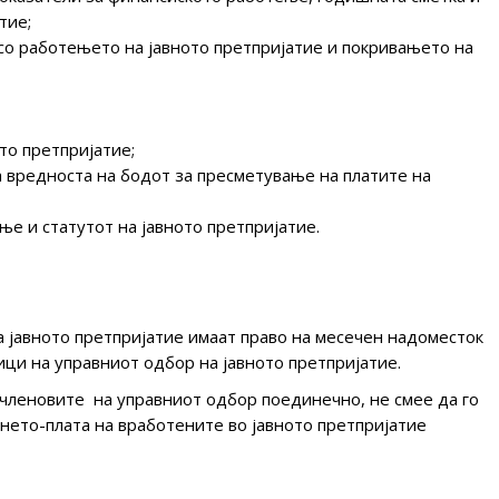
тие;
со работењето на јавното претпријатие и покривањето на
то претпријатие;
а вредноста на бодот за пресметување на платите на
ње и статутот на јавното претпријатие.
 јавното претпријатие имаат право на месечен надоместок
ници на управниот одбор на јавното претпријатие.
членовите на управниот одбор поединечно, не смее да го
нето-плата на вработените во јавното претпријатие