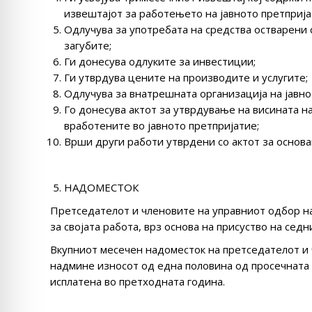
извештајот за работењето на јавното претприја
Одлучува за употребата на средства остварени 
загубите;
Ги донесува одлуките за инвестиции;
Ги утврдува цените на производите и услугите;
Одлучува за внатрешната организација на јавно
Го донесува актот за утврдување на висината н
вработените во јавното претпријатие;
Врши други работи утврдени со актот за основа
НАДОМЕСТОК
Претседателот и членовите на управниот одбор на
за својата работа, врз основа на присуство на сед
Вкупниот месечен надоместок на претседателот и 
надмине износот од една половина од просечната 
исплатена во претходната година.