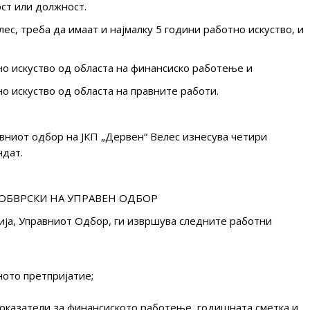
ост или должност.
ес, треба да имаат и најмалку 5 години работно искуство, и
но искуство од областа на финансиско работење и
но искуство од областа на правните работи.
вниот одбор на ЈКП „Дервен“ Велес изнесува четири
ндат.
 ОБВРСКИ НА УПРАВЕН ОДБОР
тија, Управниот Одбор, ги извршува следните работни
вното претпријатие;
показатели за финансиското работење, годишната сметка и