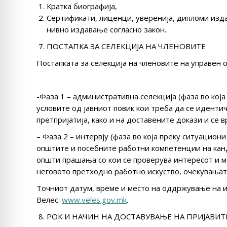
Кратка биографија,
Сертификати, лиценци, уверенија, дипломи изд
нивно издавање согласно закон.
ПОСТАПКА ЗА СЕЛЕКЦИЈА НА ЧЛЕНОВИТЕ
Постапката за селекција на членовите на управен о
-Фаза 1 – административна селекција (фаза во кој
условите од јавниот повик кои треба да се иденти
претпријатија, како и на доставените докази и се
– Фаза 2 – интервју (фаза во која преку ситуацио
општите и посебните работни компетенции на канд
општи прашања со кои се проверува интересот и м
неговото претходно работно искуство, очекувањата
Точниот датум, време и место на оддржување на и
Велес:
www.veles.gov.mk
.
РОК И НАЧИН НА ДОСТАВУВАЊЕ НА ПРИЈАВИТ