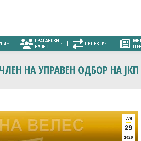
ГРАЃАНСКИ
МЕ
УГИ
ПРОЕКТИ
БУЏЕТ
ЦЕ
ГРАЃАНСКИ
МЕ
УГИ
ПРОЕКТИ
БУЏЕТ
ЦЕ
ЧЛЕН НА УПРАВЕН ОДБОР НА ЈКП
Јун
29
2026