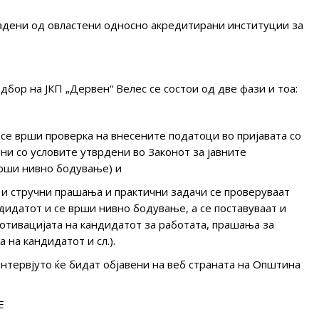
адени од овластени односно акредитирани институции за
дбор на ЈКП „Дервен“ Велес се состои од две фази и тоа:
а се врши проверка на внесените податоци во пријавата со
чни со условите утврдени во Законот за јавните
 врши нивно бодување) и
ни и стручни прашања и практични задачи се проверуваат
идатот и се врши нивно бодување, а се поставуваат и
отивацијата на кандидатот за работата, прашања за
 на кандидатот и сл.).
нтервјуто ќе бидат објавени на веб страната на Општина
Е