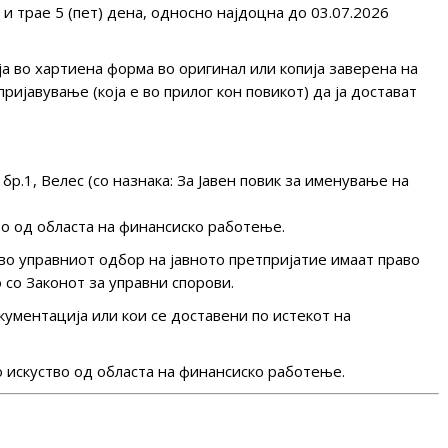
 и трае 5 (пет) дена, односно најдоцна до 03.07.2026
 во хартиена форма во оригинал или копија заверена на
ријавување (која е во прилог кон повикот) да ја достават
р.1, Велес (со назнака: За Јавен повик за именување на
во од областа на финансиско работење.
о управниот одбор на јавното претпријатие имаат право
 со Законот за управни спорови.
ументација или кои се доставени по истекот на
 искуство од областа на финансиско работење.