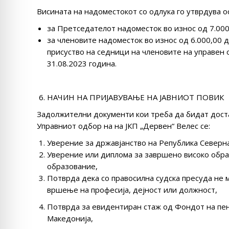
Висината на надоместокот со одлука го утврдува о
за Претседателот надоместок во износ од 7.000
за членовите надоместок во износ од 6.000,00 
присуство на седници на членовите на управен 
31.08.2023 година.
НАЧИН НА ПРИЈАВУВАЊЕ НА ЈАВНИОТ ПОВИК
Задолжителни документи кои треба да бидат доста
Управниот одбор на на ЈКП „Дервен“ Велес се:
Уверение за државјанство на Република Северн
Уверение или диплома за завршено високо образ
образование,
Потврда дека со правосилна судска пресуда не 
вршење на професија, дејност или должност,
Потврда за евидентиран стаж од Фондот на пен
Македонија,