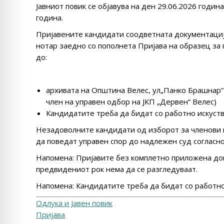
Јавниот повик се објавува на ден 29.06.2026 година
година.
Пријавените кандидати соодветната документација
нотар заедно со пополнета Пријава на образец за п
до:
архивата на Општина Велес, ул„Панко Брашнар” б
член на управен одбор на ЈКП „Дервен“ Велес)
Кандидатите треба да бидат со работно искуст
Незадоволните кандидати од изборот за членoви в
да поведат управен спор до надлежен суд согласно
Напомена: Пријавите без комплетно приложена док
предвидениот рок нема да се разгледуваат.
Напомена: Кандидатите треба да бидат со работно
Одлука и Јавен повик
Пријава