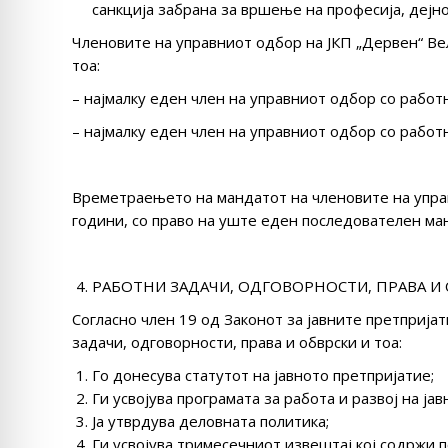
санкција забрана за вршење на професија, дејн
Членовите на управниот одбор на ЈКП „Дервен“ Вел
тоа:
– најмалку еден член на управниот одбор со работ
– најмалку еден член на управниот одбор со работ
Времетраењето на мандатот на членовите на упра
години, со право на уште еден последователен ма
РАБОТНИ ЗАДАЧИ, ОДГОВОРНОСТИ, ПРАВА И
Согласно член 19 од Законот за јавните претприја
задачи, одговорности, права и обврски и тоа:
Го донесува статутот на јавното претпријатие;
Ги усвојува програмата за работа и развој на ја
Ја утврдува деловната политика;
Ги усвојува тримесечниот извештај кој содржи 