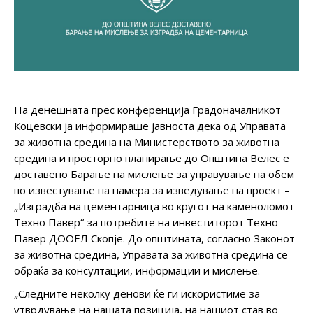
На денешната прес конференција Градоначалникот
Коцевски ја информираше јавноста дека од Управата
за животна средина на Министерството за животна
средина и просторно планирање до Општина Велес е
доставено Барање на мислење за управување на обем
по известување на намера за изведување на проект –
„Изградба на цементарница во кругот на каменоломот
Техно Павер“ за потребите на инвеститорот Техно
Павер ДООЕЛ Скопје. До општината, согласно Законот
за животна средина, Управата за животна средина се
обраќа за консултации, информации и мислење.
„Следните неколку денови ќе ги искористиме за
утврдување на нашата позиција, на нашиот став во