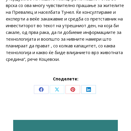
врска со ова многу чувствително прашање за жителите
на Превалец и населбата Тунел. Ќе консултираме и
експерти а веќе закажавме и средба со претставник на
инвеститорот во текот на утрешниот ден, на која би
сакале, од прва рака, да ги добиеме информациите за
технологијата и воопшто за нивните намери што
планираат да прават , со колкав капацитет, со каква
технологија и какво ќе биде влијанието врз животната
средина“, рече Коцевски.
Споделете:
Share
Share
Share
Share
on
on
on
on
Facebook
X
Pinterest
LinkedIn