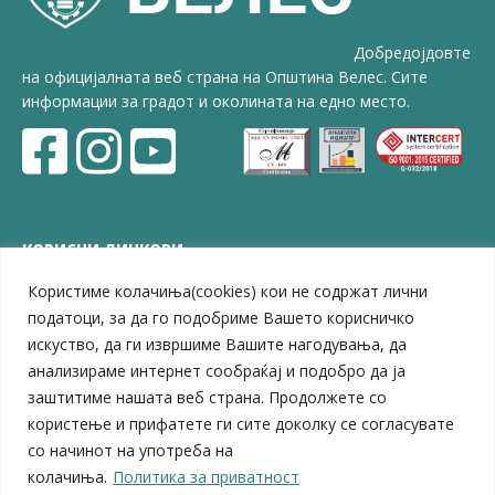
Добредојдовте
на официјалната веб страна на Општина Велес. Сите
информации за градот и околината на едно место.
КОРИСНИ ЛИНКОВИ
Користиме колачиња(cookies) кои не содржат лични
ЗЕЛС – Заедница на единиците на локална самоуправа
Центар за развој на Вардарски плански регион
податоци, за да го подобриме Вашето корисничко
Јавно комунално претпријатие „Дервен“
искуство, да ги извршиме Вашите нагодувања, да
ЈПССО „Парк – спорт и паркинзи“
анализираме интернет сообраќај и подобро да ја
ЛБ „Гоце Делчев“
заштитиме нашата веб страна. Продолжете со
ЛУ „Народен Музеј“
користење и прифатете ги сите доколку се согласувате
Влада на Република Северна Македонија
со начинот на употреба на
Собрание на Република Северна Македонија
колачиња.
Политика за приватност
Министерство за финансии