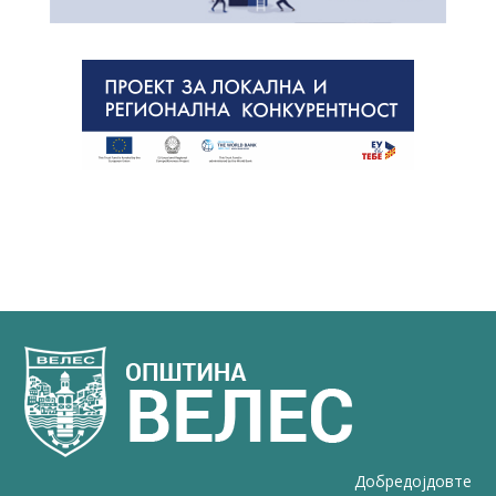
Добредојдовте