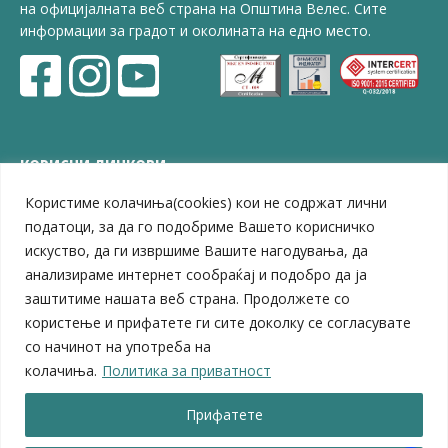
на официјалната веб страна на Општина Велес. Сите
информации за градот и околината на едно место.
КОРИСНИ ЛИНКОВИ
Користиме колачиња(cookies) кои не содржат лични
ЗЕЛС – Заедница на единиците на локална самоуправа
Центар за развој на Вардарски плански регион
податоци, за да го подобриме Вашето корисничко
Јавно комунално претпријатие „Дервен“
искуство, да ги извршиме Вашите нагодувања, да
ЈПССО „Парк – спорт и паркинзи“
анализираме интернет сообраќај и подобро да ја
ЛБ „Гоце Делчев“
заштитиме нашата веб страна. Продолжете со
ЛУ „Народен Музеј“
користење и прифатете ги сите доколку се согласувате
Влада на Република Северна Македонија
со начинот на употреба на
Собрание на Република Северна Македонија
колачиња.
Политика за приватност
Министерство за финансии
Министерство за транспорт
Прифатете
Министерство за локална самоуправа
Министерство за дигитална трансформација