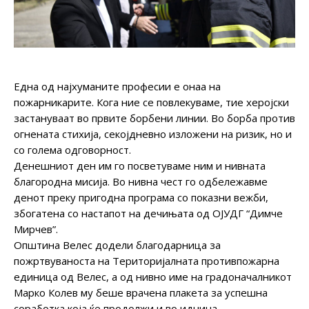
Една од најхуманите професии е онаа на
пожарникарите. Кога ние се повлекуваме, тие херојски
застануваат во првите борбени линии. Во борба против
огнената стихија, секојдневно изложени на ризик, но и
со голема одговорност.
Денешниот ден им го посветуваме ним и нивната
благородна мисија. Во нивна чест го одбележавме
денот преку пригодна програма со показни вежби,
збогатена со настапот на дечињата од ОЈУДГ “Димче
Мирчев”.
Општина Велес додели благодарница за
пожртвуваноста на Територијалната противпожарна
единица од Велес, а од нивно име на градоначалникот
Марко Колев му беше врачена плакета за успешна
соработка која ќе продолжи и во иднина.