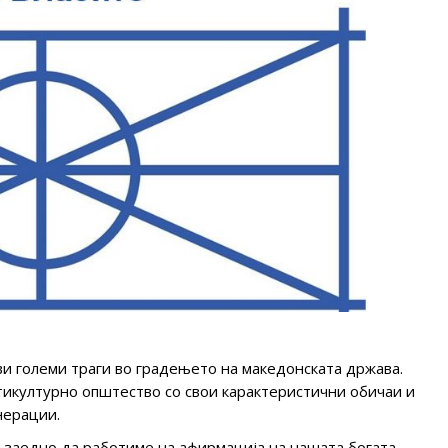
ви големи траги во градењето на македонската држава.
икултурно општество со свои карактеристични обичаи и
нерации.
 заедно да работиме на афирмација на нашата богата