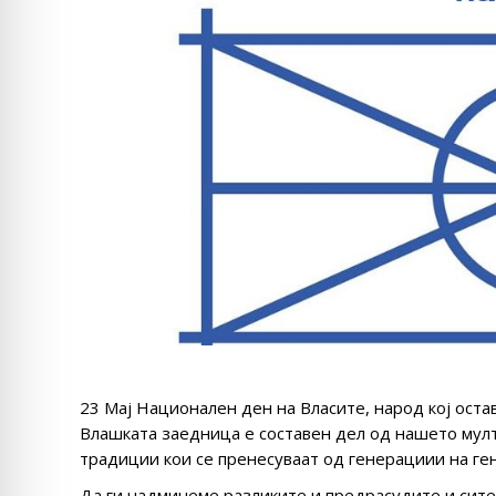
23 Мај Национален ден на Власите, народ кој оста
Влашката заедница е составен дел од нашето мулт
традиции кои се пренесуваат од генерациии на ге
Да ги надминеме разликите и предрасудите и сите