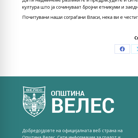
култура што ја сочинуваат бројни етникуми и заед
Почитувани наши сограѓани Власи, нека ви е чести
С
Share
on
Faceb
Добредојдовте на официјалната веб страна на
Општина Велес. Сите информации за градот и