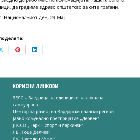
ници, да градиме здраво општетсво за сите граѓани.
т Националниот ден, 23 Мај.
поделете:
Share
Share
Share
on
on
on
ook
X
Pinterest
LinkedIn
КОРИСНИ ЛИНКОВИ
ЗЕЛС – Заедница на единиците на локална
самоуправа
Центар за развој на Вардарски плански регион
Јавно комунално претпријатие „Дервен“
ЈПССО „Парк – спорт и паркинзи“
ЛБ „Гоце Делчев“
ЛУ „Народен Музеј“