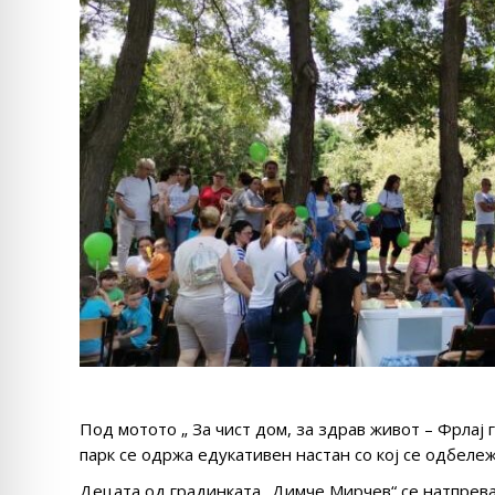
Под мотото „ За чист дом, за здрав живот – Фрлај
парк се одржа едукативен настан со кој се одбележа
Децата од градинката „Димче Мирчев“ се натпрева