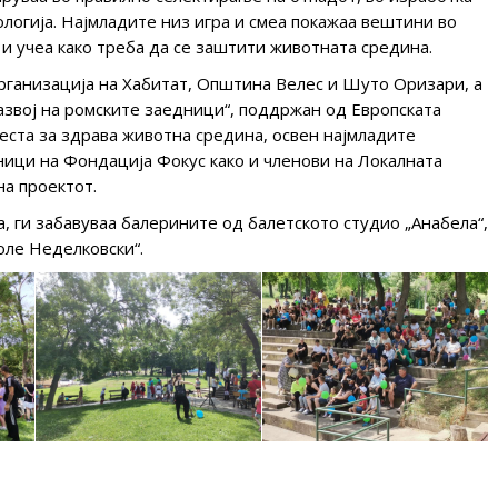
ологија. Најмладите низ игра и смеа покажаа вештини во
и учеа како треба да се заштити животната средина.
организација на Хабитат, Општина Велес и Шуто Оризари, а
звој на ромските заедници“, поддржан од Европската
веста за здрава животна средина, освен најмладите
ници на Фондација Фокус како и членови на Локалната
на проектот.
а, ги забавуваа балерините од балетското студио „Анабела“,
оле Неделковски“.