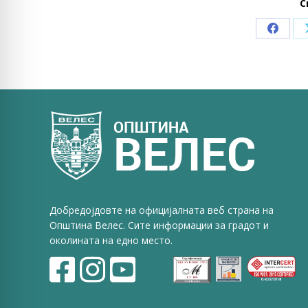
С
Share
on
Faceb
Добредојдовте на официјалната веб страна на
Општина Велес. Сите информации за градот и
околината на едно место.