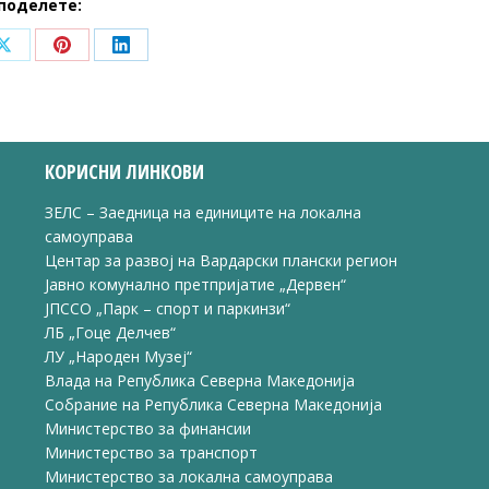
поделете:
Share
Share
Share
on
on
on
ook
X
Pinterest
LinkedIn
КОРИСНИ ЛИНКОВИ
ЗЕЛС – Заедница на единиците на локална
самоуправа
Центар за развој на Вардарски плански регион
Јавно комунално претпријатие „Дервен“
ЈПССО „Парк – спорт и паркинзи“
ЛБ „Гоце Делчев“
ЛУ „Народен Музеј“
Влада на Република Северна Македонија
Собрание на Република Северна Македонија
Министерство за финансии
Министерство за транспорт
Министерство за локална самоуправа