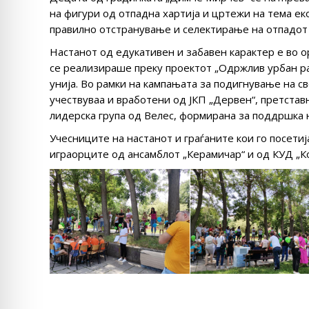
на фигури од отпадна хартија и цртежи на тема ек
правилно отстранување и селектирање на отпадот 
Настанот од едукативен и забавен карактер е во 
се реализираше преку проектот „Одржлив урбан ра
унија. Во рамки на кампањата за подигнување на с
учествуваа и вработени од ЈКП „Дервен“, претстав
лидерска група од Велес, формирана за поддршка 
Учесниците на настанот и граѓаните кои го посетиј
играорците од ансамблот „Керамичар“ и од КУД „К