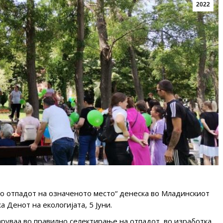
2022
 го отпадот на означеното местo“ денеска во Младинскиот
 Денот на екологијата, 5 Јуни.
руваа во правилнo селектирање на отпадот, во изработка