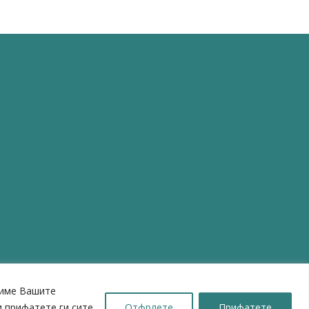
шиме Вашите
 прифатете ги сите
Отфрлете
Прифатете