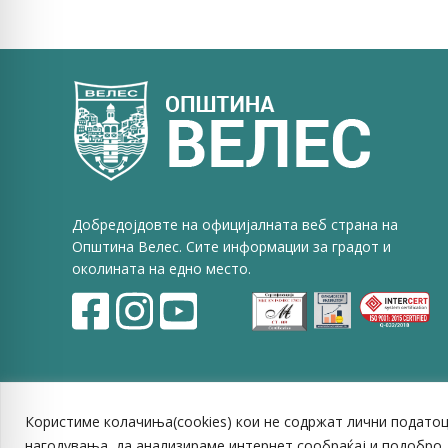
on
Faceb
Добредојдовте на официјалната веб страна на
Општина Велес. Сите информации за градот и
околината на едно место.
Користиме колачиња(cookies) кои не содржат лични податоц
нагодувања, да анализираме интернет сообраќај и подобро 