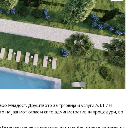
зеро Младост. Друштвото за трговија и услуги АЛЛ ИН
 на јавниот оглас и сите административни процедури, во
.
ботен состанок со претставници на Друштвото за трговија