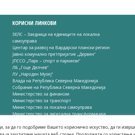
on
on
on
ook
X
Pinterest
LinkedIn
КОРИСНИ ЛИНКОВИ
ЗЕЛС – Заедница на единиците на локална
самоуправа
Центар за развој на Вардарски плански регион
Јавно комунално претпријатие „Дервен“
ЈПССО „Парк – спорт и паркинзи“
ЛБ „Гоце Делчев“
ЛУ „Народен Музеј“
Влада на Република Северна Македонија
Собрание на Република Северна Македонија
Министерство за финансии
Министерство за транспорт
Министерство за локална самоуправа
Министерство за дигитална трансформација
Министерство за јавна администрација
и, за да го подобриме Вашето корисничко искуство, да ги извр
Министерство за образование и наука
да ја заштитиме нашата веб страна. Продолжете со користење и