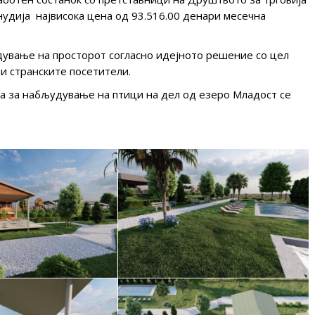
нудија највисока цена од 93.516.00 денари месечна
дување на просторот согласно идејното решение со цел
и странските посетители.
ма за набљудување на птици на дел од езеро Младост се