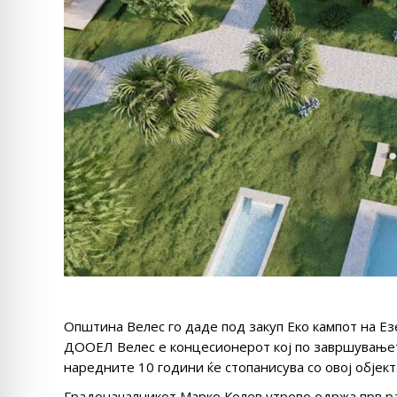
Општина Велес го даде под закуп Еко кампот на Е
ДООЕЛ Велес е концесионерот кој по завршувањето
наредните 10 години ќе стопанисува со овој објект
Градоначалникот Марко Колев утрово одржа прв ра