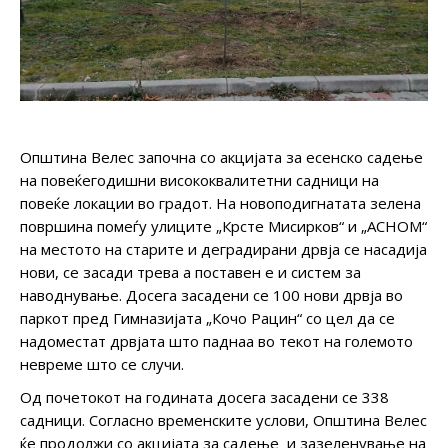
Општина Велес започна со акцијата за есенско садење
на повеќегодишни висококвалитетни садници на
повеќе локации во градот. На новоподигнатата зелена
површина помеѓу улиците „Крсте Мисирков“ и „АСНОМ“
на местото на старите и деградирани дрвја се насадија
нови, се засади трева а поставен е и систем за
наводнување. Досега засадени се 100 нови дрвја во
паркот пред Гимназијата „Кочо Рацин“ со цел да се
надоместат дрвјата што паднаа во текот на големото
невреме што се случи.
Од почетокот на годината досега засадени се 338
садници. Согласно временските услови, Општина Велес
ќе продолжи со акцијата за садење и зазеленување на