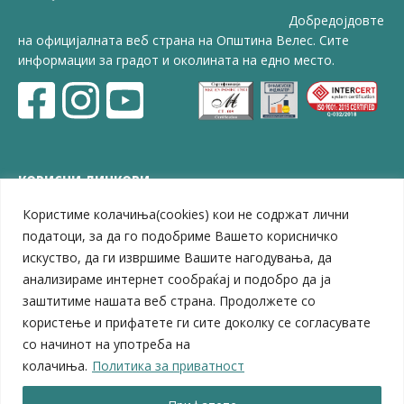
Добредојдовте
на официјалната веб страна на Општина Велес. Сите
информации за градот и околината на едно место.
КОРИСНИ ЛИНКОВИ
Користиме колачиња(cookies) кои не содржат лични
ЗЕЛС – Заедница на единиците на локална самоуправа
Центар за развој на Вардарски плански регион
податоци, за да го подобриме Вашето корисничко
Јавно комунално претпријатие „Дервен“
искуство, да ги извршиме Вашите нагодувања, да
ЈПССО „Парк – спорт и паркинзи“
анализираме интернет сообраќај и подобро да ја
ЛБ „Гоце Делчев“
заштитиме нашата веб страна. Продолжете со
ЛУ „Народен Музеј“
користење и прифатете ги сите доколку се согласувате
Влада на Република Северна Македонија
со начинот на употреба на
Собрание на Република Северна Македонија
колачиња.
Политика за приватност
Министерство за финансии
Министерство за транспорт