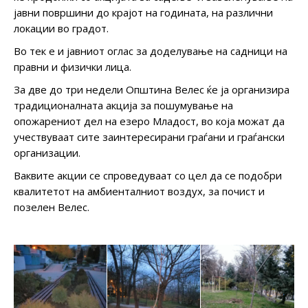
јавни површини до крајот на годината, на различни
локации во градот.
Во тек е и јавниот оглас за доделување на садници на
правни и физички лица.
За две до три недели Општина Велес ќе ја организира
традиционалната акција за пошумување на
опожарениот дел на езеро Младост, во која можат да
учествуваат сите заинтересирани граѓани и граѓански
организации.
Ваквите акции се спроведуваат со цел да се подобри
квалитетот на амбиенталниот воздух, за почист и
позелен Велес.