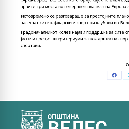
првите три места во генерален пласман на Европа 
Истовремено се разговараше за престојните планов
засегаат сите кајакарски и спортски клубови во Вел
Градоначалникот Колев најави поддршка за сите сп
јасни и прецизни критериуми за поддршка на спорт
спортови.
С
Share
on
Faceb