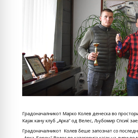
Градоначалникот Марко Колев денеска во простор
Кајак кану клуб „Арка“ од Велес, Љубомир Спсиќ зае
Градоначалникот Колев беше запознат со последнит
„Арка-Борец“ Велес во категорија кајак на диви во