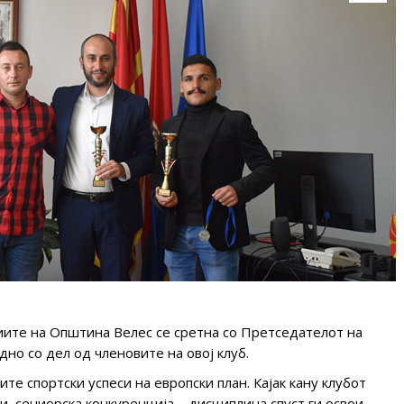
иите на Општина Велес се сретна со Претседателот на
дно со дел од членовите на овој клуб.
е спортски успеси на европски план. Кајак кану клубот
ди, сениорска конкуренција – дисциплина спуст ги освои