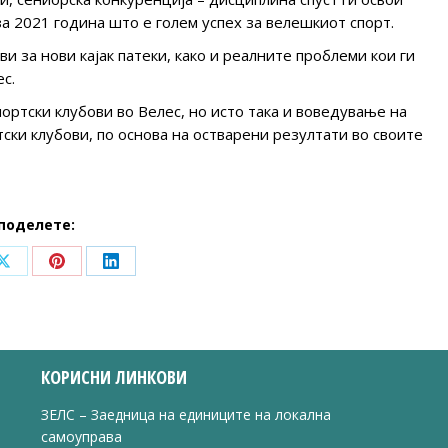
за 2021 година што е голем успех за велешкиот спорт.
и за нови кајак патеки, како и реалните проблеми кои ги
ес.
ортски клубови во Велес, но исто така и воведување на
ски клубови, по основа на остварени резултати во своите
поделете:
Share
Share
Share
on
on
on
ook
X
Pinterest
LinkedIn
КОРИСНИ ЛИНКОВИ
ЗЕЛС – Заедница на единиците на локална
самоуправа