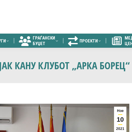
ГРАЃАНСКИ
МЕ
УГИ
ПРОЕКТИ
БУЏЕТ
ЦЕ
ГРАЃАНСКИ
МЕ
УГИ
ПРОЕКТИ
БУЏЕТ
ЦЕ
АК КАНУ КЛУБОТ „АРКА БОРЕЦ“ 
Ное
10
2021