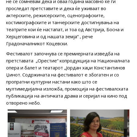
не се сомневам дека и оваа година масовно ќе ги
проследат претставите и дека ќе уживаат во
актерските, режисерските, сценографските,
костимографските и танчерските достигнувања на
театрите кои ќе настапат, и тоа од Австрија, Босна и
Херцеговина и од нашата земја“ , рече
Градоначалникот Коцевски.
Фестивалот започнува се премиерната изведба на
претставата „Орестие“ копродукција на Националната
опера и балет и театарот „Јордан хаџи Константинов
Џинот. Содржината на фестивалот е збогатен и со
пропратни културни настани како што се
мултимедијална изложба, промоција на фестивалската
публикација на античката драма и серијал на кино под
отворено небо.