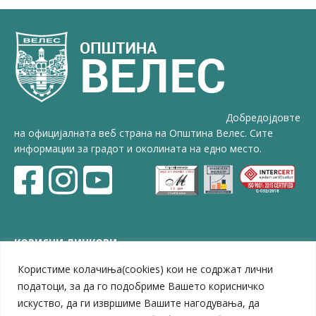
Добредојдовте
на официјалната веб страна на Општина Велес. Сите
информации за градот и околината на едно место.
КОРИСНИ ЛИНКОВИ
Користиме колачиња(cookies) кои не содржат лични
ЗЕЛС – Заедница на единиците на локална самоуправа
Центар за развој на Вардарски плански регион
податоци, за да го подобриме Вашето корисничко
Јавно комунално претпријатие „Дервен“
искуство, да ги извршиме Вашите нагодувања, да