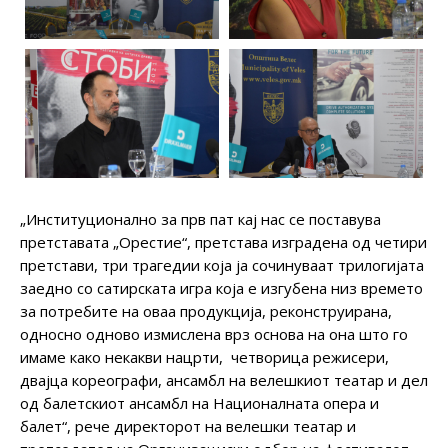
„Институционално за прв пат кај нас се поставува
претставата „Орестие“, претстава изградена од четири
претстави, три трагедии која ја сочинуваат трилогијата
заедно со сатирската игра која е изгубена низ времето
за потребите на оваа продукција, реконструирана,
односно одново измислена врз основа на она што го
имаме како некакви нацрти, четворица режисери,
двајца кореографи, ансамбл на велешкиот театар и дел
од балетскиот ансамбл на Националната опера и
балет“, рече директорот на велешки театар и