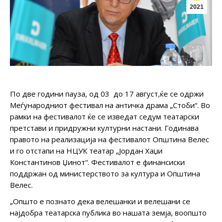
2021
По две години пауза, од 03 до 17 август,ќе се одржи
Меѓународниот фестивал на античка драма „Стоби“. Во
рамки на фестивалот ќе се изведат седум театарски
претстави и придружни културни настани. Годинава
правото на реализација на фестивалот Општина Велес
и го отстапи на НЦУК театар „Јордан Хаџи
Константинов Џинот“. Фестивалот е финансиски
поддржан од министерството за култура и Општина
Велес.
„Општо е познато дека велешанки и велешани се
најдобра театарска публика во нашата земја, воопшто