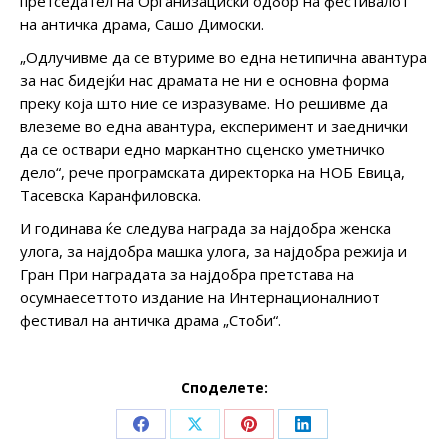
претседател на Организациски одбор на фестивалот
на античка драма, Сашо Димоски.
„Одлучивме да се втуриме во една нетипична авантура
за нас бидејќи нас драмата не ни е основна форма
преку која што ние се изразуваме. Но решивме да
влеземе во една авантура, експеримент и заеднички
да се оствари едно маркантно сценско уметничко
дело“, рече програмската директорка на НОБ Евица,
Тасевска Каранфиловска.
И годинава ќе следува награда за најдобра женска
улога, за најдобра машка улога, за најдобра режија и
Гран При наградата за најдобра претстава на
осумнаесеттото издание на Интернационалниот
фестивал на античка драма „Стоби“.
Споделете:
Share
Share
Share
Share