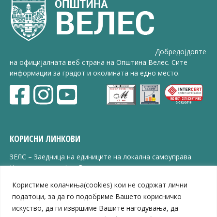
Добредојдовте
на официјалната веб страна на Општина Велес. Сите
информации за градот и околината на едно место.
КОРИСНИ ЛИНКОВИ
ЗЕЛС – Заедница на единиците на локална самоуправа
Центар за развој на Вардарски плански регион
Јавно комунално претпријатие „Дервен“
Користиме колачиња(cookies) кои не содржат лични
ЈПССО „Парк – спорт и паркинзи“
податоци, за да го подобриме Вашето корисничко
ЛБ „Гоце Делчев“
искуство, да ги извршиме Вашите нагодувања, да
ЛУ „Народен Музеј“