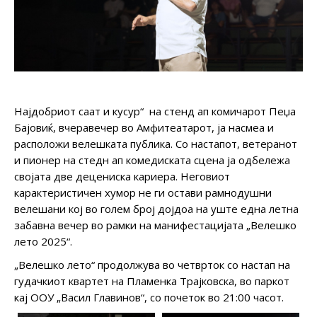
Најдобриот саат и кусур“ на стенд ап комичарот Пеџа
Бајовиќ, вчеравечер во Амфитеатарот, ја насмеа и
расположи велешката публика. Со настапот, ветеранот
и пионер на стедн ап комедиската сцена ја одбележа
својата две децениска кариера. Неговиот
карактеристичен хумор не ги остави рамнодушни
велешани кој во голем број дојдоа на уште една летна
забавна вечер во рамки на манифестацијата „Велешко
лето 2025“.
„Велешко лето“ продолжува во четврток со настап на
гудачкиот квартет на Пламенка Трајковска, во паркот
кај ООУ „Васил Главинов“, со почеток во 21:00 часот.