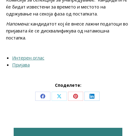
ќе бидат известени за времето и местото на
одржување на секоја фаза од постапката.
Напомена:
кандидатот кој ќе внесе лажни податоци во
пријавата ќе се дисквалификува од натамошна
постапка.
Интерен оглас
Пријава
Споделете:
Share
Share
Share
Share
on
on
on
on
Facebook
X
Pinterest
LinkedIn