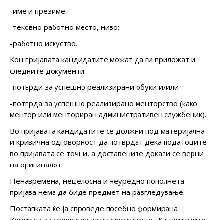
-име и презиме
-тековно работно место, ниво;
-работно искуство.
Кон пријавата кандидатите можат да ги приложат и
следните документи:
-потврди за успешно реализирани обуки и/или
-потврда за успешно реализирано менторство (како
ментор или менториран административен службеник).
Во пријавата кандидатите се должни под материјална
и кривична одговорност да потврдат дека податоците
во пријавата се точни, а доставените докази се верни
на оригиналот.
Ненавремена, нецелосна и неуредно пополнета
пријава нема да биде предмет на разгледување.
Постапката ќе ја спроведе посебно формирана
Комисија за селекција за унапредување. Кандидатите