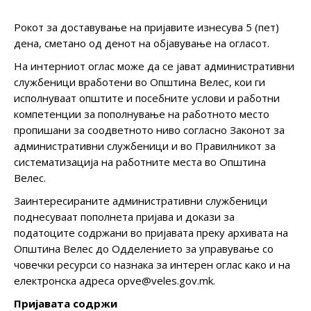
Рокот за доставување на пријавите изнесува 5 (пет)
дена, сметано од денот на објавување на огласот.
На интерниот оглас може да се јават административни
службеници вработени во Општина Велес, кои ги
исполнуваат општите и посебните услови и работни
компетенции за пополнување на работното место
пропишани за соодветното ниво согласно Законот за
административни службеници и во Правилникот за
систематизација на работните места во Општина
Велес.
Заинтересираните административни службеници
поднесуваат пополнета пријава и докази за
податоците содржани во пријавата преку архивата на
Општина Велес до Одделението за управување со
човечки ресурси со назнака за интерен оглас како и на
електронска адреса opve@veles.gov.mk.
Пријавата содржи