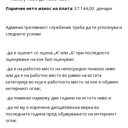
Паричен нето износ на плата
: 37.144,00 денари
Административниот службеник треба да ги усполнува и
следните услови:
-да е оценет со оцена „А“ или „Б“ при последното
оценување на кое бил оценуван;
-да е на работно место на непосредно пониско ниво
или да е на работно место во рамки на истата
категорија во која е работното место за кое е објавен
интерниот оглас;
-да поминал најмалку две години на истото ниво и
-да не му е изречена дисциплинска мерка во
последната година пред објавувањето на интерниот
оглас.