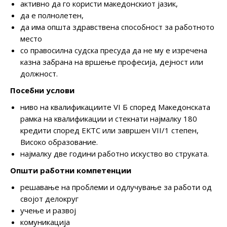
активно да го користи македонскиот јазик,
да е полнолетен,
да има општа здравствена способност за работното
место
со правосилна судска пресуда да не му е изречена
казна забрана на вршење професија, дејност или
должност.
Посебни услови
ниво на квалификациите VI Б според Македонската
рамка на квалификации и стекнати најмалку 180
кредити според ЕКТС или завршен VII/1 степен,
Високо образование.
најмалку две години работно искуство во струката.
Општи работни компетенции
решавање на проблеми и одлучување за работи од
својот делокруг
учење и развој
комуникација