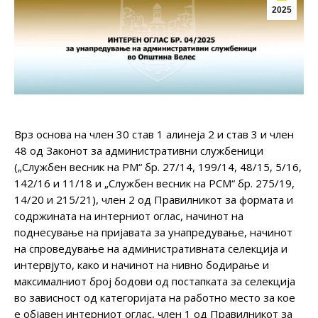
2025
Врз основа на член 30 став 1 алинеја 2 и став 3 и член
48 од Законот за административни службеници
(„Службен весник на РМ“ бр. 27/14, 199/14, 48/15, 5/16,
142/16 и 11/18 и „Службен весник на РСМ“ бр. 275/19,
14/20 и 215/21), член 2 од Правилникот за формата и
содржината на интерниот оглас, начинот на
поднесување на пријавата за унапредување, начинот
на спроведување на административната селекција и
интервјуто, како и начинот на нивно бодирање и
максималниот број бодови од постапката за селекција
во зависност од категоријата на работно место за кое
е објавен интерниот оглас, член 1 од Правилникот за