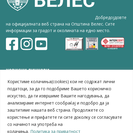
Добредојдовте
на официјалната веб страна на Општина Велес. Сите
информации за градот и околината на едно место.
КОРИСНИ ЛИНКОВИ
Користиме колачиња(cookies) кои не содржат лични
ЗЕЛС – Заедница на единиците на локална самоуправа
Центар за развој на Вардарски плански регион
податоци, за да го подобриме Вашето корисничко
Јавно комунално претпријатие „Дервен“
искуство, да ги извршиме Вашите нагодувања, да
ЈПССО „Парк – спорт и паркинзи“
анализираме интернет сообраќај и подобро да ја
ЛБ „Гоце Делчев“
заштитиме нашата веб страна. Продолжете со
ЛУ „Народен Музеј“
користење и прифатете ги сите доколку се согласувате
Влада на Република Северна Македонија
со начинот на употреба на
Собрание на Република Северна Македонија
колачиња.
Политика за приватност