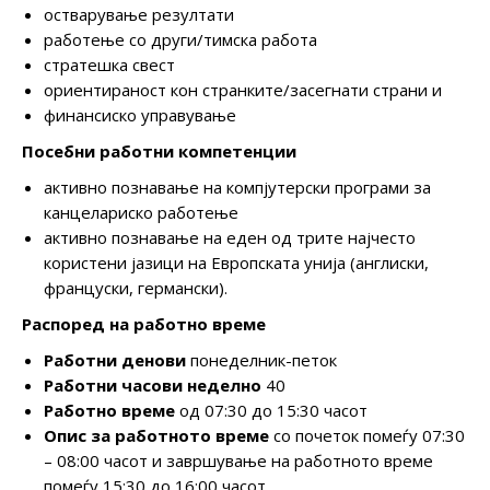
остварување резултати
работење со други/тимска работа
стратешка свест
ориентираност кон странките/засегнати страни и
финансиско управување
Посебни работни компетенции
активно познавање на компјутерски програми за
канцелариско работење
активно познавање на еден од трите најчесто
користени јазици на Европската унија (англиски,
француски, германски).
Распоред на работно време
Работни денови
понеделник-петок
Работни часови неделно
40
Работно време
од 07:30 до 15:30 часот
Опис за работното време
со почеток помеѓу 07:30
– 08:00 часот и завршување на работното време
помеѓу 15:30 до 16:00 часот