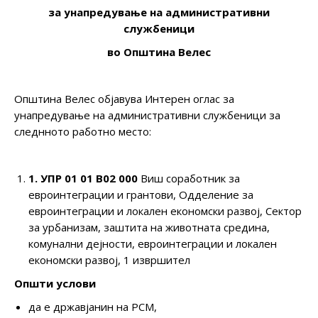
за у
напредување на административни
службеници
во
Општина
Велес
Општина Велес објавува Интерен оглас за
унапредување на административни службеници за
следнното работно место:
1
. УПР 01 01
В
02 000
Виш соработник за
евроинтеграции и грантови, Одделение за
евроинтеграции и локален економски развој, Сектор
за урбанизам, заштита на животната средина,
комунални дејности, евроинтеграции и локален
економски развој, 1 извршител
Општи услови
да е државјанин на РСМ,