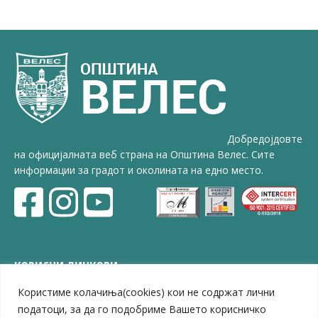
Добредојдовте
на официјалната веб страна на Општина Велес. Сите
информации за градот и околината на едно место.
КОРИСНИ ЛИНКОВИ
Користиме колачиња(cookies) кои не содржат лични
ЗЕЛС – Заедница на единиците на локална самоуправа
Центар за развој на Вардарски плански регион
податоци, за да го подобриме Вашето корисничко