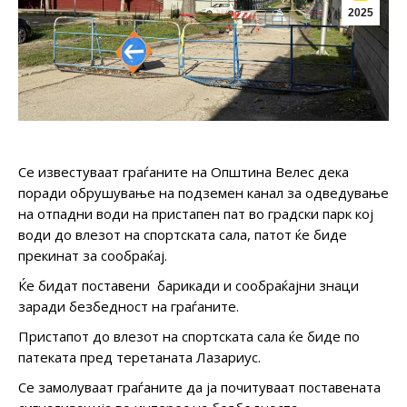
2025
Се известуваат граѓаните на Oпштина Велес дека
поради обрушување на подземен канал за одведување
на отпадни води на пристапен пат во градски парк кој
води до влезот на спортската сала, патот ќе биде
прекинат за сообраќај.
Ќе бидат поставени барикади и сообраќајни знаци
заради безбедност на граѓаните.
Пристапот до влезот на спортската сала ќе биде по
патеката пред теретаната Лазариус.
Се замолуваат граѓаните да ја почитуваат поставената