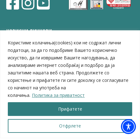
КОРИСНИ ЛИНКОВИ
Користиме колачиња(cookies) кои не содржат лични
ЗЕЛС – Заедница на единиците на локална самоуправа
Центар за развој на Вардарски плански регион
податоци, за да го подобриме Вашето корисничко
Јавно комунално претпријатие „Дервен“
искуство, да ги извршиме Вашите нагодувања, да
ЈПССО „Парк – спорт и паркинзи“
анализираме интернет сообраќај и подобро да ја
ЛБ „Гоце Делчев“
заштитиме нашата веб страна. Продолжете со
ЛУ „Народен Музеј“
користење и прифатете ги сите доколку се согласувате
Влада на Република Северна Македонија
со начинот на употреба на
Собрание на Република Северна Македонија
колачиња.
Политика за приватност
Министерство за финансии
Министерство за транспорт
Прифатете
Министерство за локална самоуправа
Министерство за дигитална трансформација
Министерство за јавна администрација
Отфрлете
Министерство за образование и наука