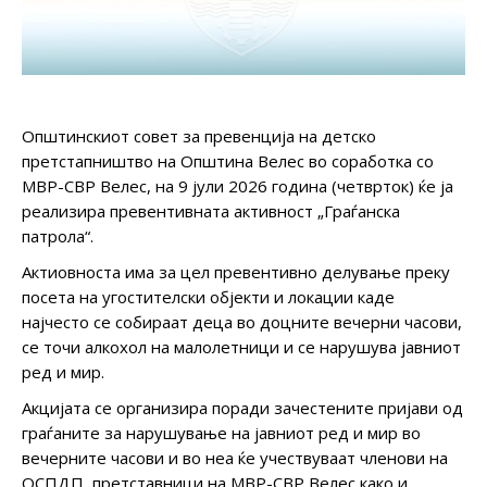
Општинскиот совет за превенција на детско
претстапништво на Општина Велес во соработка со
МВР-СВР Велес, на 9 јули 2026 година (четврток) ќе ја
реализира превентивната активност „Граѓанска
патрола“.
Актиовноста има за цел превентивно делување преку
посета на угостителски објекти и локации каде
најчесто се собираат деца во доцните вечерни часови,
се точи алкохол на малолетници и се нарушува јавниот
ред и мир.
Акцијата се организира поради зачестените пријави од
граѓаните за нарушување на јавниот ред и мир во
вечерните часови и во неа ќе учествуваат членови на
ОСПДП, претставници на МВР-СВР Велес како и