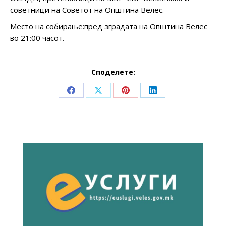
советници на Советот на Општина Велес.
Место на собирање:пред зградата на Општина Велес
во 21:00 часот.
Споделете:
Share
Share
Share
Share
on
on
on
on
Facebook
X
Pinterest
LinkedIn