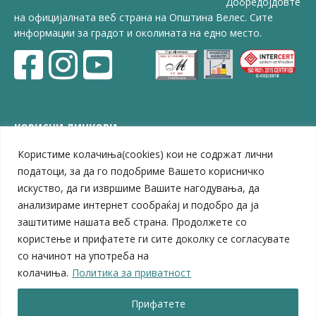
Добредојдовте
на официјалната веб страна на Општина Велес. Сите
информации за градот и околината на едно место.
КОРИСНИ ЛИНКОВИ
Користиме колачиња(cookies) кои не содржат лични
ЗЕЛС – Заедница на единиците на локална самоуправа
Центар за развој на Вардарски плански регион
податоци, за да го подобриме Вашето корисничко
Јавно комунално претпријатие „Дервен“
искуство, да ги извршиме Вашите нагодувања, да
ЈПССО „Парк – спорт и паркинзи“
анализираме интернет сообраќај и подобро да ја
ЛБ „Гоце Делчев“
заштитиме нашата веб страна. Продолжете со
ЛУ „Народен Музеј“
користење и прифатете ги сите доколку се согласувате
Влада на Република Северна Македонија
со начинот на употреба на
Собрание на Република Северна Македонија
колачиња.
Политика за приватност
Министерство за финансии
Министерство за транспорт
Прифатете
Министерство за локална самоуправа