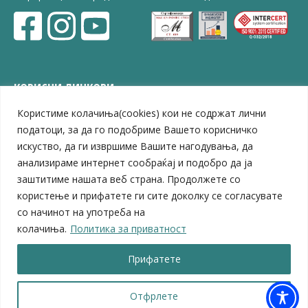
КОРИСНИ ЛИНКОВИ
Користиме колачиња(cookies) кои не содржат лични
ЗЕЛС – Заедница на единиците на локална самоуправа
Центар за развој на Вардарски плански регион
податоци, за да го подобриме Вашето корисничко
Јавно комунално претпријатие „Дервен“
искуство, да ги извршиме Вашите нагодувања, да
ЈПССО „Парк – спорт и паркинзи“
анализираме интернет сообраќај и подобро да ја
ЛБ „Гоце Делчев“
заштитиме нашата веб страна. Продолжете со
ЛУ „Народен Музеј“
користење и прифатете ги сите доколку се согласувате
Влада на Република Северна Македонија
со начинот на употреба на
Собрание на Република Северна Македонија
колачиња.
Политика за приватност
Министерство за финансии
Министерство за транспорт
Прифатете
Министерство за локална самоуправа
Министерство за дигитална трансформација
Министерство за јавна администрација
Отфрлете