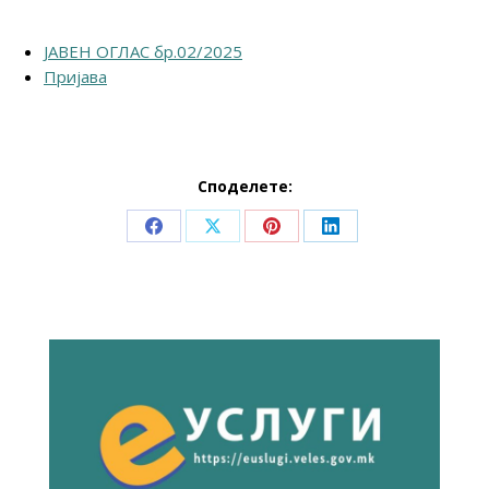
ЈАВЕН ОГЛАС бр.02/2025
Пријава
Споделете:
Share
Share
Share
Share
on
on
on
on
Facebook
X
Pinterest
LinkedIn