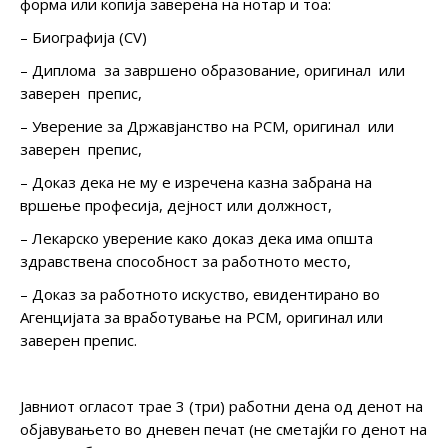
форма или копија заверена на нотар и тоа:
– Биографија (CV)
– Диплома за завршено образование, оригинал или
заверен препис,
– Уверение за Државјанство на РСМ, оригинал или
заверен препис,
– Доказ дека не му е изречена казна забрана на
вршење професија, дејност или должност,
– Лекарско уверение како доказ дека има општа
здравствена способност за работното место,
– Доказ за работното искуство, евидентирано во
Агенцијата за вработување на РСМ, оригинал или
заверен препис.
Јавниот огласот трае 3 (три) работни дена од денот на
објавувањето во дневен печат (не сметајќи го денот на