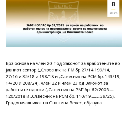
8
2025
Врз основа на член 20-г од Законот за вработените во
јавниот сектор („Сл.весник на РМ бр.27/14,199/14,
27/16 и 35/18 и 198/18 и „Сл.весник на РСМ бр. 143/19,
14/20 и 208/24), член 22 и член 23 од Законот за
работните односи („Сл.весник на РМ“ бр. 62/2005…..
120/2018 и „Сл.весник на РСМ бр. 110/19………39/25),
Градоначалникот на Општина Велес, објавува