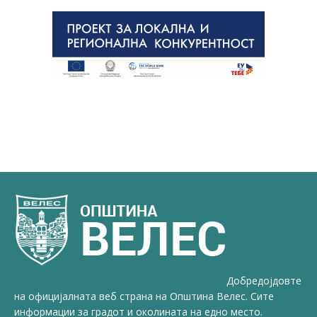
Добредојдовте
на официјалната веб страна на Општина Велес. Сите
информации за градот и околината на едно место.