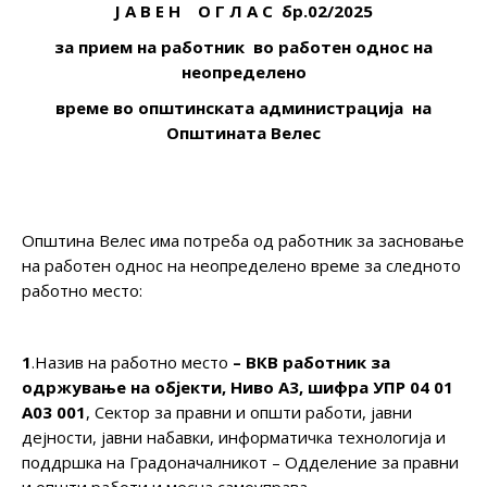
Ј А В Е Н О Г Л А С бр.02/2025
за прием на работник во работен однос на
неопределено
време во општинската администрација на
Општината Велес
Општина Велес има потреба од работник за засновање
на работен однос на неопределено време за следното
работно место:
1
.Назив на работно место
–
ВКВ работник за
одржување на објекти
, Ниво А
3
, шифра
УПР 04 0
1
А0
3
00
1
, Сектор за правни и општи работи, јавни
дејности, јавни набавки, информатичка технологија и
поддршка на Градоначалникот – Одделение за правни
и општи работи и месна самоуправа.