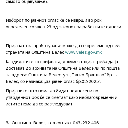
самото објавување).
Изборот по јавниот оглас ќе се изврши во рок
определен со член 23 од законот за работните односи.
Пријавата за вработување може да се преземе од веб
страната на Општина Велес
www.veles.gov.mk
Кандидатите со пријавата, документација треба да ја
достават до архивата на Општина Велес или по пошта
на адреса: Општина Велес ул. „Панко Брашнар“ бр.1-
Велес, со назнака: „за јавен оглас бр.02/2025“.
Пријавите што нема да бидат поднесени во
утврдениот рок ќе се сметаат како неблаговремени и
истите нема да се разгледуваат.
За Општина Велес, тел.контакт 043-232 406.